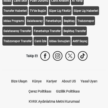
iddaa
Canlı Skor
Puan Durumu
Canlı Anlatım
At Yarışı
Transfer Haberleri
TV'de Bugün
Süper Lig Fikstür
Süper Lig Haberleri
iddaa Programı
Galatasaray
Fenerbahçe
Beşiktaş
Trabzonspor
Galatasaray Transfer
Fenerbahçe Transfer
Beşiktaş Transfer
Trabzonspor Transfer
Canlı İzle
iddaa Sonuçları
Aktif Sayaç
Takip Et
Bize Ulaşın
Künye
Kariyer
About US
Yasal Uyarı
Çerez Politikası
Gizlilik Politikası
KVKK Aydınlatma Metni Kurumsal