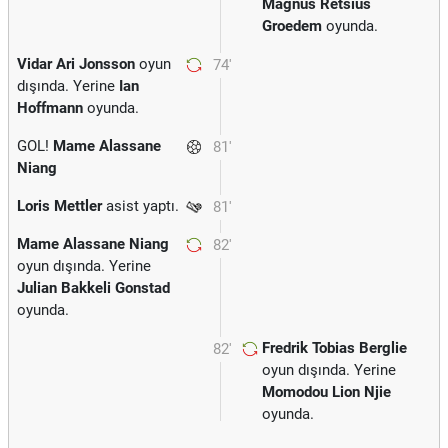
Magnus Retsius
Groedem
oyunda.
Vidar Ari Jonsson
oyun
74'
dışında. Yerine
Ian
Hoffmann
oyunda.
GOL!
Mame Alassane
81'
Niang
Loris Mettler
asist yaptı.
81'
Mame Alassane Niang
82'
oyun dışında. Yerine
Julian Bakkeli Gonstad
oyunda.
Fredrik Tobias Berglie
82'
oyun dışında. Yerine
Momodou Lion Njie
oyunda.