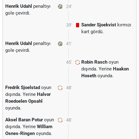
Henrik Udahl
penaltıyı
24'
gole çevirdi.
Sander Sjoekvist
kırmızı
39'
kart gördü.
Henrik Udahl
penaltıyı
41'
gole çevirdi.
Robin Rasch
oyun
45'
dışında. Yerine
Haakon
Hoseth
oyunda.
Fredrik Sjoelstad
oyun
48'
dışında. Yerine
Halvor
Roedoelen Opsahl
oyunda.
Aksel Baran Potur
oyun
48'
dışında. Yerine
William
Osnes-Ringen
oyunda.