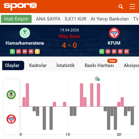
ANA SAYFA
İLK11 KUR
At Yarışı Bankoları
TV
Hızlı Erişim
19.04.2026
Maç Sonu
Hamarkameratene
KFUM
4 - 0
G
M
M
M
B
G
M
M
M
M
Yeni
Olaylar
Kadrolar
İstatistik
Baskı Haritası
Aksiyon
0'
15'
30'