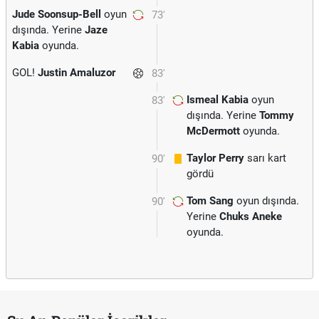
Jude Soonsup-Bell
oyun
73'
dışında. Yerine
Jaze
Kabia
oyunda.
GOL!
Justin Amaluzor
83'
Ismeal Kabia
oyun
83'
dışında. Yerine
Tommy
McDermott
oyunda.
Taylor Perry
sarı kart
90'
gördü
Tom Sang
oyun dışında.
90'
Yerine
Chuks Aneke
oyunda.