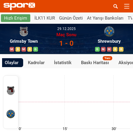
İLK11 KUR
Günün Özeti
At Yarışı Bankoları
TV
Hızlı Erişim
29.12.2025
Maç Sonu
Grimsby Town
Shrewsbury
1 - 0
M
B
M
B
G
G
M
M
B
B
Yeni
Olaylar
Kadrolar
İstatistik
Baskı Haritası
Aksiyon
0'
15'
30'