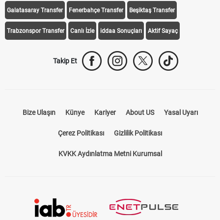
Galatasaray Transfer
Fenerbahçe Transfer
Beşiktaş Transfer
Trabzonspor Transfer
Canlı İzle
iddaa Sonuçları
Aktif Sayaç
Takip Et
Bize Ulaşın
Künye
Kariyer
About US
Yasal Uyarı
Çerez Politikası
Gizlilik Politikası
KVKK Aydınlatma Metni Kurumsal