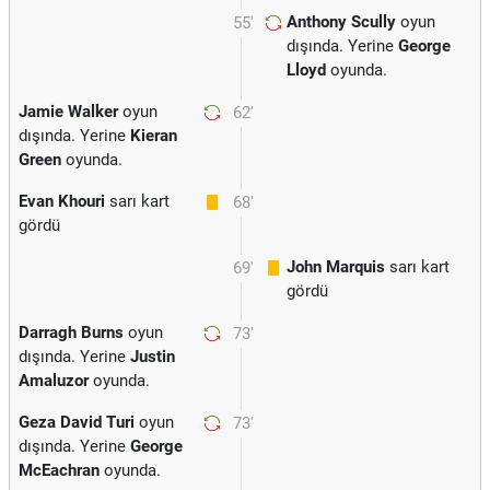
Anthony Scully
oyun
55'
dışında. Yerine
George
Lloyd
oyunda.
Jamie Walker
oyun
62'
dışında. Yerine
Kieran
Green
oyunda.
Evan Khouri
sarı kart
68'
gördü
John Marquis
sarı kart
69'
gördü
Darragh Burns
oyun
73'
dışında. Yerine
Justin
Amaluzor
oyunda.
Geza David Turi
oyun
73'
dışında. Yerine
George
McEachran
oyunda.