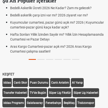
Şu An Popüler İçerikler
Bedelli Askerlik Ücreti 2026 Ne Kadar? Zam mı gelecek?
Bedelli askerlik çarşı izni var mı? 2026 ziyaret var mı?
Kuyumcular cumartesi, pazar günü açık mı? 2026 | Kuyumcular
cumartesi-pazar günü kaça kadar açık?
Hafta Sonları Yıllık İzinden Sayılır mı? Yıllık İzin Hesaplamasında
Cumartesi ve Pazar Detayı
Aras Kargo Cumartesi-pazar açık mı? 2026 Aras Kargo
Cumartesi çalışma saatleri!
KEŞFET
iddaa
Canlı Skor
Puan Durumu
Canlı Anlatım
At Yarışı
Transfer Haberleri
TV'de Bugün
Süper Lig Fikstür
Süper Lig Haberleri
iddaa Programı
Galatasaray
Fenerbahçe
Beşiktaş
Trabzonspor