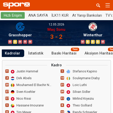
ANA SAYFA
İLK11 KUR
At Yarışı Bankoları
TV'
Hızlı Erişim
12.05.2026
Maç Sonu
Grasshopper
Winterthur
3 - 2
M
B
M
M
M
M
B
B
B
M
Yeni
Ye
Kadrolar
İstatistik
Baskı Haritası
Aksiyon Haritas
Kadro
Justin Hammel
Stefanos Kapino
71
1
Dirk Abels
Souleymane Diaby
2
18
Mouhamed El Bachir Ngom
Loic Luthi
20
21
Sven Koehler
Silvan Sidler
27
24
Nico Rissi
Mirlind Kryeziu
57
31
Hassane Imourane
Theo Golliard
5
8
Tim Meyer
Randy Schneider
8
10