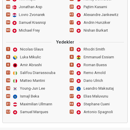
Jonathan Asp
Pajtim Kasami
10
23
Lovro Zvonarek
Alexandre Jankewitz
14
45
Samuel Krasniqi
Andrin Hunziker
54
17
Michael Frey
Nishan Burkart
99
99
Yedekler
Nicolas Glaus
Rhodri Smith
1
3
Luka Mikulic
Emmanuel Essiam
4
6
Amir Abrashi
Roman Buess
6
9
Salifou Diarrassouba
Remo Arnold
11
16
Matteo Mantini
Dario Ulrich
16
19
Young-Jun Lee
Leandro Maksutaj
18
35
Ismajl Beka
Elias Maluvunu
30
37
Maximilian Ullmann
Stephane Cueni
31
44
Samuel Marques
Antonio Spagnoli
52
75