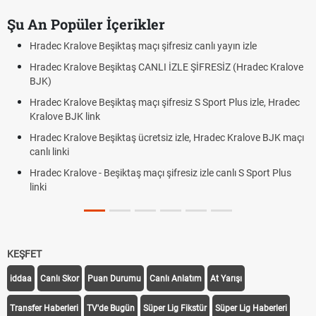
Şu An Popüler İçerikler
Hradec Kralove Beşiktaş maçı şifresiz canlı yayın izle
Hradec Kralove Beşiktaş CANLI İZLE ŞİFRESİZ (Hradec Kralove
BJK)
Hradec Kralove Beşiktaş maçı şifresiz S Sport Plus izle, Hradec
Kralove BJK link
Hradec Kralove Beşiktaş ücretsiz izle, Hradec Kralove BJK maçı
canlı linki
Hradec Kralove - Beşiktaş maçı şifresiz izle canlı S Sport Plus
linki
KEŞFET
iddaa
Canlı Skor
Puan Durumu
Canlı Anlatım
At Yarışı
Transfer Haberleri
TV'de Bugün
Süper Lig Fikstür
Süper Lig Haberleri