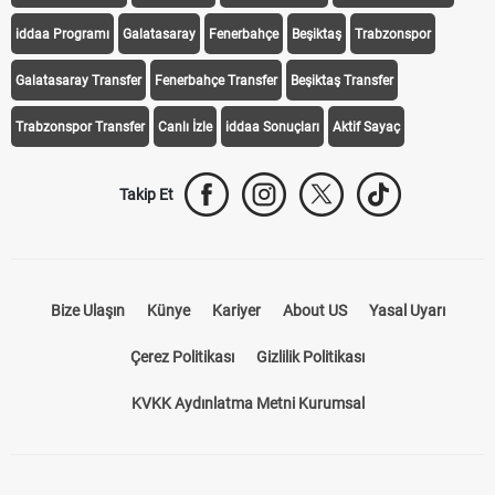
iddaa Programı
Galatasaray
Fenerbahçe
Beşiktaş
Trabzonspor
Galatasaray Transfer
Fenerbahçe Transfer
Beşiktaş Transfer
Trabzonspor Transfer
Canlı İzle
iddaa Sonuçları
Aktif Sayaç
Takip Et
Bize Ulaşın
Künye
Kariyer
About US
Yasal Uyarı
Çerez Politikası
Gizlilik Politikası
KVKK Aydınlatma Metni Kurumsal