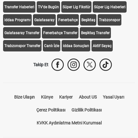
Transfer Haberleri
TV'de Bugün
Süper Lig Fikstür
Süper Lig Haberleri
iddaa Programı
Galatasaray
Fenerbahçe
Beşiktaş
Trabzonspor
Galatasaray Transfer
Fenerbahçe Transfer
Beşiktaş Transfer
Trabzonspor Transfer
Canlı İzle
iddaa Sonuçları
Aktif Sayaç
Takip Et
Bize Ulaşın
Künye
Kariyer
About US
Yasal Uyarı
Çerez Politikası
Gizlilik Politikası
KVKK Aydınlatma Metni Kurumsal