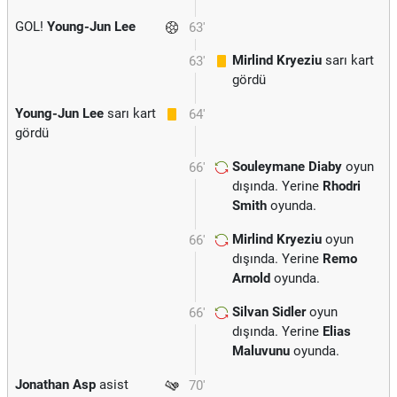
GOL!
Young-Jun Lee
63'
Mirlind Kryeziu
sarı kart
63'
gördü
Young-Jun Lee
sarı kart
64'
gördü
Souleymane Diaby
oyun
66'
dışında. Yerine
Rhodri
Smith
oyunda.
Mirlind Kryeziu
oyun
66'
dışında. Yerine
Remo
Arnold
oyunda.
Silvan Sidler
oyun
66'
dışında. Yerine
Elias
Maluvunu
oyunda.
Jonathan Asp
asist
70'