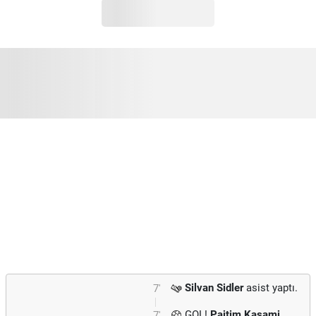
Silvan Sidler
asist yaptı.
7'
GOL!
Pajtim Kasami
7'