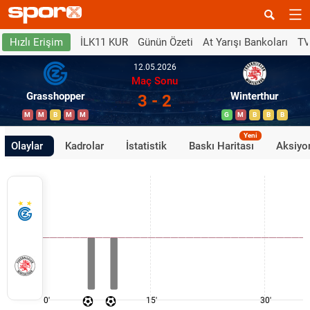
İLK11 KUR
Günün Özeti
At Yarışı Bankoları
TV
Hızlı Erişim
12.05.2026
Maç Sonu
Grasshopper
Winterthur
3 - 2
M
M
B
M
M
G
M
B
B
B
Yeni
Olaylar
Kadrolar
İstatistik
Baskı Haritası
Aksiyon
0'
15'
30'