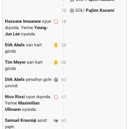
GOL!
Pajtim Kasami
10'
Hassane Imourane
oyun
18'
dışında. Yerine
Young-
Jun Lee
oyunda.
Dirk Abels
sarı kart
28'
gördü
Tim Meyer
sarı kart
56'
gördü
Dirk Abels
penaltıyı gole
60'
çevirdi.
Nico Rissi
oyun dışında.
61'
Yerine
Maximilian
Ullmann
oyunda.
Samuel Krasniqi
asist
63'
yaptı.