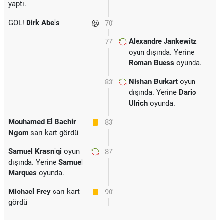
yaptı.
GOL!
Dirk Abels
70'
Alexandre Jankewitz
77'
oyun dışında. Yerine
Roman Buess
oyunda.
Nishan Burkart
oyun
83'
dışında. Yerine
Dario
Ulrich
oyunda.
Mouhamed El Bachir
83'
Ngom
sarı kart gördü
Samuel Krasniqi
oyun
87'
dışında. Yerine
Samuel
Marques
oyunda.
Michael Frey
sarı kart
90'
gördü