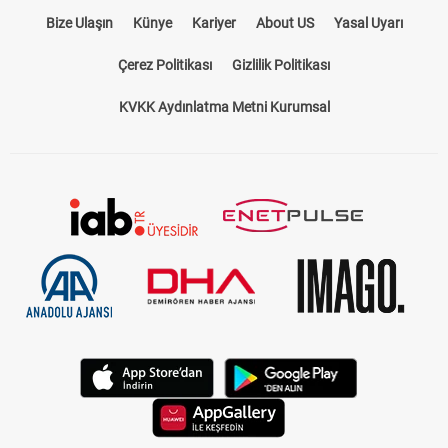
Bize Ulaşın
Künye
Kariyer
About US
Yasal Uyarı
Çerez Politikası
Gizlilik Politikası
KVKK Aydınlatma Metni Kurumsal