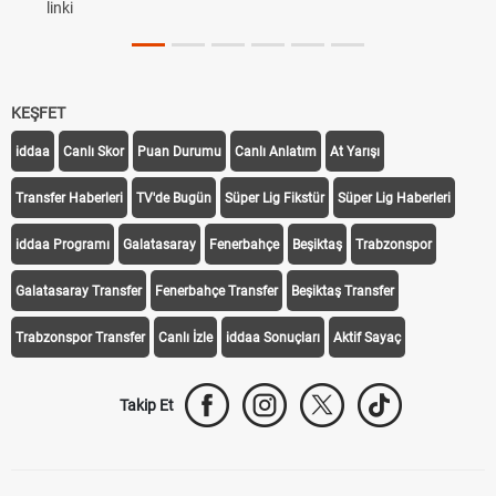
linki
KEŞFET
iddaa
Canlı Skor
Puan Durumu
Canlı Anlatım
At Yarışı
Transfer Haberleri
TV'de Bugün
Süper Lig Fikstür
Süper Lig Haberleri
iddaa Programı
Galatasaray
Fenerbahçe
Beşiktaş
Trabzonspor
Galatasaray Transfer
Fenerbahçe Transfer
Beşiktaş Transfer
Trabzonspor Transfer
Canlı İzle
iddaa Sonuçları
Aktif Sayaç
Takip Et