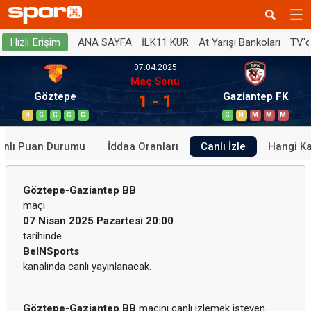
ANA SAYFA
İLK11 KUR
At Yarışı Bankoları
TV'
Hızlı Erişim
07.04.2025
Maç Sonu
Göztepe
Gaziantep FK
1 - 1
B
G
G
G
G
G
B
M
M
M
anlı Puan Durumu
İddaa Oranları
Canlı İzle
Hangi K
Göztepe-Gaziantep BB
maçı
07 Nisan 2025 Pazartesi 20:00
tarihinde
BeINSports
kanalında canlı yayınlanacak.
Göztepe-Gaziantep BB
maçını canlı izlemek isteyen