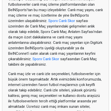
futbolseverler canlı maç izleme platformlarından olan
BeINSports'tan bu maçı izleyebilirler. Canlı maç yayını, canlı
maç izleme ve maç özetlerine de yine BeINSports
üzerinden ulaşabilirsiniz.
Sporx Canlı Skor
sayfası
üzerinden de Canlı Maç yayınlarındaki gelişmeleri anlık
olarak takip edebilir, Sporx Canlı Maç Anlatım Sayfası'ndan
da maçın özet dakikalarına ve canlı maç yayını
anlatımlarına ulaşabilirsiniz. Canlı maç yayınları için Digitürk
üzerinden BeINSports üyeliği oluşturabilir ya da
BeINConnet'i satın alarak canlı maç yayınlarının keyfini
çıkarabilirsiniz.
Sporx Canlı Skor
sayfasından Canlı Maç
takibini de yapabilirsiniz.
Canlı maç izle ve canlı izle seçenekleri, futbolseverler için
büyük önem taşımaktadır. Artık evimizdeki konforumuzda,
internet üzerinden favori futbol maçlarımızı çok keyifli
olarak takip edebiliriz. Canlı izle siteleri, yüksek görüntü
kalitesi, geniş maç seçenekleri ve kullanıcı dostu arayüzü
ile futbolseverlerin tercih ettiği platformlar arasında yer
almaktadır. Ücretsiz canlı maç imkanı sunan siteler,