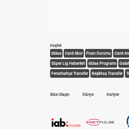
Keşfet
iddaa
Canlı Skor
Puan Durumu
Canlı An
Süper Lig Haberleri
iddaa Programı
Gala
Fenerbahçe Transfer
Beşiktaş Transfer
T
Bize Ulaşın
Künye
Kariyer