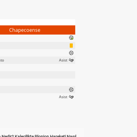
Chapecoense
sto
 Nedir? Kalecilikte Plonjon Hareketi Nasıl