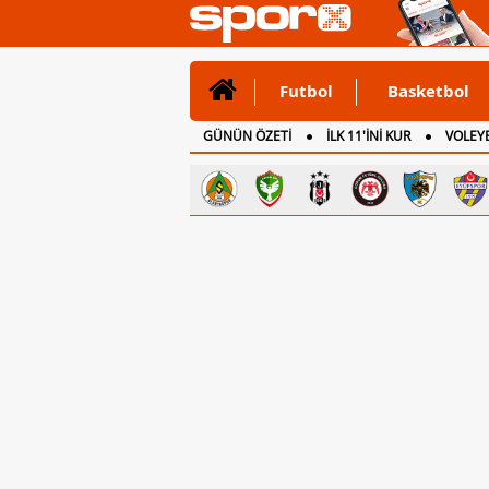
Futbol
Basketbol
GÜNÜN ÖZETİ
İLK 11'İNİ KUR
VOLEYB
CANLI ANLATIM
İNGİLTERE