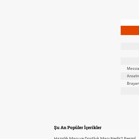
Messi
Ansel
Braya
Şu An Popüler İçerikler
Hazırlık Maçı ve Dostluk Maçı Nedir? Resmî