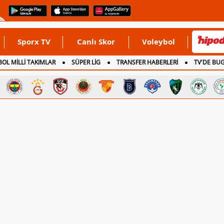
Sporx TV
Canlı Skor
Voleybol
OL MİLLİ TAKIMLAR
SÜPER LİG
TRANSFER HABERLERİ
TV'DE BU