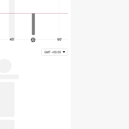
45'
60'
75'
GMT +00:00