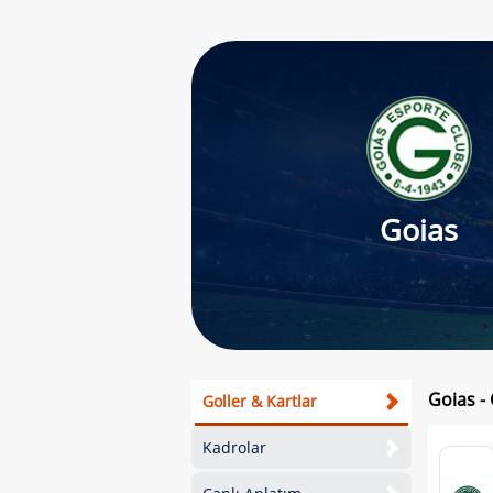
Goias
Goias -
Goller & Kartlar
Kadrolar