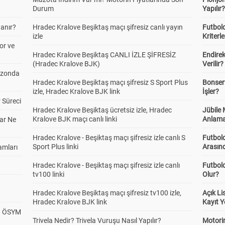
Durum
Yapılır
anır?
Hradec Kralove Beşiktaş maçı şifresiz canlı yayın
Futbold
izle
Kriterle
or ve
Hradec Kralove Beşiktaş CANLI İZLE ŞİFRESİZ
Endire
(Hradec Kralove BJK)
Verilir?
ezonda
Hradec Kralove Beşiktaş maçı şifresiz S Sport Plus
Bonserv
izle, Hradec Kralove BJK link
İşler?
 Süreci
Hradec Kralove Beşiktaş ücretsiz izle, Hradec
Jübile
Kralove BJK maçı canlı linki
Anlama
ar Ne
Hradec Kralove - Beşiktaş maçı şifresiz izle canlı S
Futbold
Sport Plus linki
Arasınd
amları
Hradec Kralove - Beşiktaş maçı şifresiz izle canlı
Futbol
tv100 linki
Olur?
Hradec Kralove Beşiktaş maçı şifresiz tv100 izle,
Açık L
Hradec Kralove BJK link
Kayıt Y
? ÖSYM
Trivela Nedir? Trivela Vuruşu Nasıl Yapılır?
Motorin