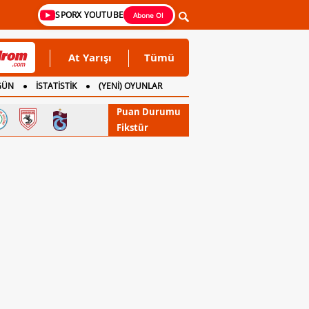
SPORX YOUTUBE
Abone Ol
At Yarışı
Tümü
GÜN
İSTATİSTİK
(YENİ) OYUNLAR
Puan Durumu
Fikstür