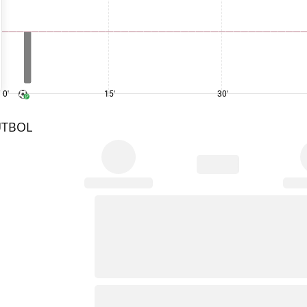
0'
15'
30'
UTBOL