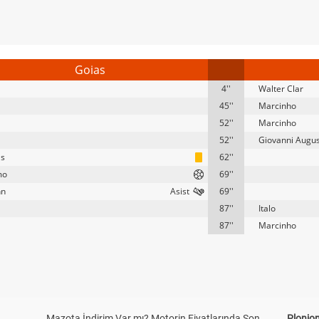
Goias
4''
Walter Clar
45''
Marcinho
52''
Marcinho
52''
Giovanni Augu
as
62''
mo
69''
nn
69''
87''
Italo
87''
Marcinho
Mazota İndirim Var mı? Motorin Fiyatlarında Son
Plonjon