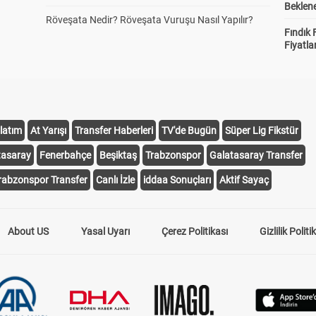
Beklene
Röveşata Nedir? Röveşata Vuruşu Nasıl Yapılır?
Fındık 
Fiyatla
latım
At Yarışı
Transfer Haberleri
TV'de Bugün
Süper Lig Fikstür
tasaray
Fenerbahçe
Beşiktaş
Trabzonspor
Galatasaray Transfer
rabzonspor Transfer
Canlı İzle
iddaa Sonuçları
Aktif Sayaç
About US
Yasal Uyarı
Çerez Politikası
Gizlilik Politi