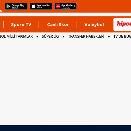
Sporx TV
Canlı Skor
Voleybol
OL MİLLİ TAKIMLAR
SÜPER LİG
TRANSFER HABERLERİ
TV'DE BU