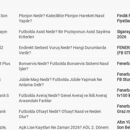
a Son
Plonjon Nedir? Kalecilikte Plonjon Hareketi Nasıl
Fındık 
Yapılır?
Fiyatla
yayın
Futbolda Asist Nedir? Bir Pozisyonun Asist Sayılma
Sigaray
Kriterleri
2026
İZ
Endirekt Serbest Vuruş Nedir? Hangi Durumlarda
FENER
Verilir?
(FB S
t Plus
Bonservis Nedir? Futbolda Bonservis Sistemi Nasıl
Fenerba
İşler?
Fenerb
c
Jübile Maçı Nedir? Futbolda Jübile Yapmak Ne
FB Stu
Anlama Gelir?
Fenerba
anlı S
Futbolda Averaj Nedir? Genel Averaj ve İkili Averaj
tv100 l
Arasındaki Farklar
Fenerba
anlı
Futbolda Ofsayt Nedir? Ofsayt Nasıl ve Neden
Graz ma
Olur?
Altın Y
zle,
Açık Lise Kayıtları Ne Zaman 2026? AÖL 2. Dönem
Son Bek