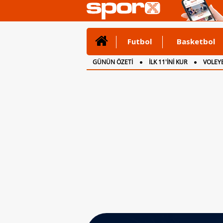
Futbol
Basketbol
GÜNÜN ÖZETİ
İLK 11'İNİ KUR
VOLEYB
CANLI ANLATIM
İNGİLTERE