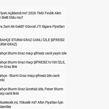
Fiyatı Açıklandı mı? 2026 TMO Fındık Alım
rı Belli Oldu mu?
a Zam Mı Geldi? Güncel JTI Sigara Fiyatları
BAHÇE STURM GRAZ CANLI İZLE ŞİFRESİZ
TURM GRAZ)
hçe Sturm Graz maçı şifresiz canlı yayın izle
ahçe Sturm Graz maçı ŞİFRESİZ tv100 İZLE,
rm Graz link
hçe - Sturm Graz maçı şifresiz izle canlı
inki
hçe Sturm Graz ücretsiz izle, Fener Sturm
çı canlı linki
ükselecek mi, Yükselir mi? Altın Fiyatları İçin
lentiler