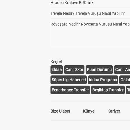
Hradec Kralove BJK link
Trivela Nedir? Trivela Vuruşu Nasıl Yapılır?
Röveşata Nedir? Röveşata Vuruşu Nasıl Yapı
Keşfet
iddaa
Canlı Skor
Puan Durumu
Canlı An
Süper Lig Haberleri
iddaa Programı
Gala
Fenerbahçe Transfer
Beşiktaş Transfer
T
Bize Ulaşın
Künye
Kariyer