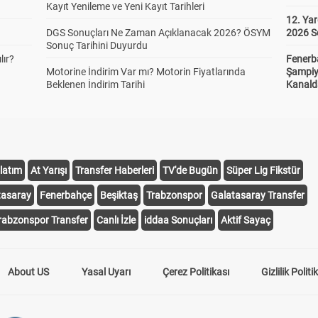
Kayıt Yenileme ve Yeni Kayıt Tarihleri
12. Yar
DGS Sonuçları Ne Zaman Açıklanacak 2026? ÖSYM
2026 S
Sonuç Tarihini Duyurdu
lır?
Fenerb
Motorine İndirim Var mı? Motorin Fiyatlarında
Şampiy
Beklenen İndirim Tarihi
Kanald
latım
At Yarışı
Transfer Haberleri
TV'de Bugün
Süper Lig Fikstür
tasaray
Fenerbahçe
Beşiktaş
Trabzonspor
Galatasaray Transfer
rabzonspor Transfer
Canlı İzle
iddaa Sonuçları
Aktif Sayaç
About US
Yasal Uyarı
Çerez Politikası
Gizlilik Politi