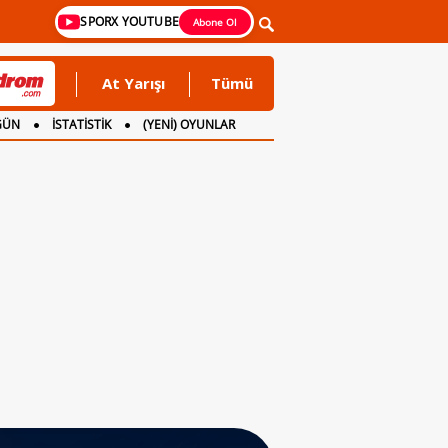
SPORX YOUTUBE
Abone Ol
At Yarışı
Tümü
GÜN
İSTATİSTİK
(YENİ) OYUNLAR