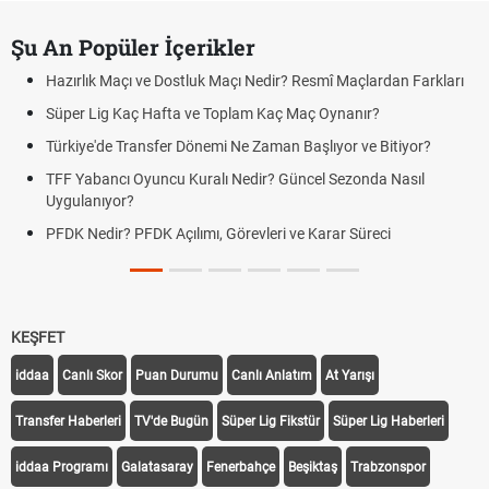
Şu An Popüler İçerikler
Hazırlık Maçı ve Dostluk Maçı Nedir? Resmî Maçlardan Farkları
Süper Lig Kaç Hafta ve Toplam Kaç Maç Oynanır?
Türkiye'de Transfer Dönemi Ne Zaman Başlıyor ve Bitiyor?
TFF Yabancı Oyuncu Kuralı Nedir? Güncel Sezonda Nasıl
Uygulanıyor?
PFDK Nedir? PFDK Açılımı, Görevleri ve Karar Süreci
KEŞFET
iddaa
Canlı Skor
Puan Durumu
Canlı Anlatım
At Yarışı
Transfer Haberleri
TV'de Bugün
Süper Lig Fikstür
Süper Lig Haberleri
iddaa Programı
Galatasaray
Fenerbahçe
Beşiktaş
Trabzonspor