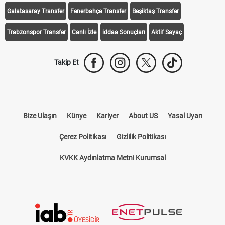
Galatasaray Transfer
Fenerbahçe Transfer
Beşiktaş Transfer
Trabzonspor Transfer
Canlı İzle
iddaa Sonuçları
Aktif Sayaç
Takip Et
Bize Ulaşın
Künye
Kariyer
About US
Yasal Uyarı
Çerez Politikası
Gizlilik Politikası
KVKK Aydınlatma Metni Kurumsal