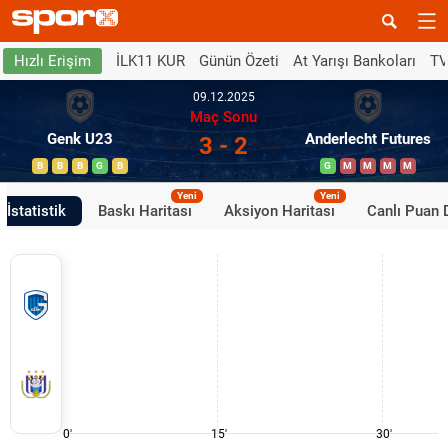
İLK11 KUR
Günün Özeti
At Yarışı Bankoları
TV
Hızlı Erişim
09.12.2025
Maç Sonu
Genk U23
Anderlecht Futures
3 - 2
B
B
B
G
B
G
M
M
M
M
Yeni
Yeni
İstatistik
Baskı Haritası
Aksiyon Haritası
Canlı Puan
0'
15'
30'