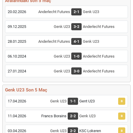
Aralarındaki son 5 maç
20.02.2026
Anderlecht Futures
2-1
Genk U23
09.12.2025
Genk U23
3-2
Anderlecht Futures
28.01.2025
Anderlecht Futures
4-1
Genk U23
06.10.2024
Genk U23
1-0
Anderlecht Futures
27.01.2024
Genk U23
3-0
Anderlecht Futures
Genk U23 Son 5 Maç
17.04.2026
Genk U23
1-1
Gent U23
B
11.04.2026
Francs Borains
2-2
Genk U23
B
03.04.2026
Genk U23
2-2
KSC Lokeren
B