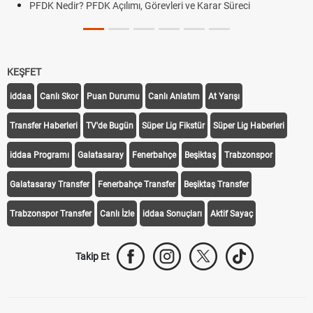
PFDK Nedir? PFDK Açılımı, Görevleri ve Karar Süreci
KEŞFET
iddaa
Canlı Skor
Puan Durumu
Canlı Anlatım
At Yarışı
Transfer Haberleri
TV'de Bugün
Süper Lig Fikstür
Süper Lig Haberleri
iddaa Programı
Galatasaray
Fenerbahçe
Beşiktaş
Trabzonspor
Galatasaray Transfer
Fenerbahçe Transfer
Beşiktaş Transfer
Trabzonspor Transfer
Canlı İzle
iddaa Sonuçları
Aktif Sayaç
Takip Et