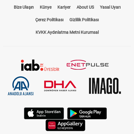
Bize Ulaşın
Künye
Kariyer
About US
Yasal Uyarı
Çerez Politikası
Gizlilik Politikası
KVKK Aydınlatma Metni Kurumsal