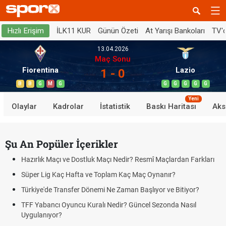
İLK11 KUR
Günün Özeti
At Yarışı Bankoları
TV'
Hızlı Erişim
13.04.2026
Maç Sonu
Fiorentina
Lazio
1 - 0
B
B
G
M
G
G
G
G
G
G
Yeni
Olaylar
Kadrolar
İstatistik
Baskı Haritası
Aks
Şu An Popüler İçerikler
Hazırlık Maçı ve Dostluk Maçı Nedir? Resmî Maçlardan Farkları
Süper Lig Kaç Hafta ve Toplam Kaç Maç Oynanır?
Türkiye'de Transfer Dönemi Ne Zaman Başlıyor ve Bitiyor?
TFF Yabancı Oyuncu Kuralı Nedir? Güncel Sezonda Nasıl
Uygulanıyor?