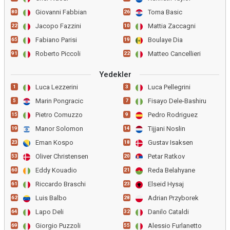
Giovanni Fabbian
Toma Basic
80
26
Jacopo Fazzini
Mattia Zaccagni
22
10
Fabiano Parisi
Boulaye Dia
65
19
Roberto Piccoli
Matteo Cancellieri
91
22
Yedekler
Luca Lezzerini
Luca Pellegrini
1
3
Marin Pongracic
Fisayo Dele-Bashiru
5
7
Pietro Comuzzo
Pedro Rodriguez
15
9
Manor Solomon
Tijjani Noslin
19
14
Eman Kospo
Gustav Isaksen
23
18
Oliver Christensen
Petar Ratkov
53
20
Eddy Kouadio
Reda Belahyane
60
21
Riccardo Braschi
Elseid Hysaj
61
23
Luis Balbo
Adrian Przyborek
62
28
Lapo Deli
Danilo Cataldi
64
32
Giorgio Puzzoli
Alessio Furlanetto
69
55