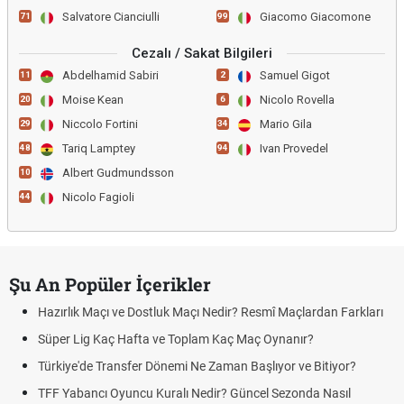
Salvatore Cianciulli
Giacomo Giacomone
71
99
Cezalı / Sakat Bilgileri
Abdelhamid Sabiri
Samuel Gigot
11
2
Moise Kean
Nicolo Rovella
20
6
Niccolo Fortini
Mario Gila
29
34
Tariq Lamptey
Ivan Provedel
48
94
Albert Gudmundsson
10
Nicolo Fagioli
44
Şu An Popüler İçerikler
Hazırlık Maçı ve Dostluk Maçı Nedir? Resmî Maçlardan Farkları
Süper Lig Kaç Hafta ve Toplam Kaç Maç Oynanır?
Türkiye'de Transfer Dönemi Ne Zaman Başlıyor ve Bitiyor?
TFF Yabancı Oyuncu Kuralı Nedir? Güncel Sezonda Nasıl