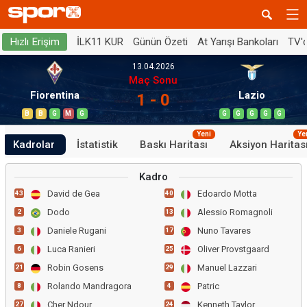
İLK11 KUR
Günün Özeti
At Yarışı Bankoları
TV'
Hızlı Erişim
13.04.2026
Maç Sonu
Fiorentina
Lazio
1 - 0
B
B
G
M
G
G
G
G
G
G
Yeni
Ye
Kadrolar
İstatistik
Baskı Haritası
Aksiyon Haritas
Kadro
David de Gea
Edoardo Motta
43
40
Dodo
Alessio Romagnoli
2
13
Daniele Rugani
Nuno Tavares
3
17
Luca Ranieri
Oliver Provstgaard
6
25
Robin Gosens
Manuel Lazzari
21
29
Rolando Mandragora
Patric
8
4
Cher Ndour
Kenneth Taylor
27
24