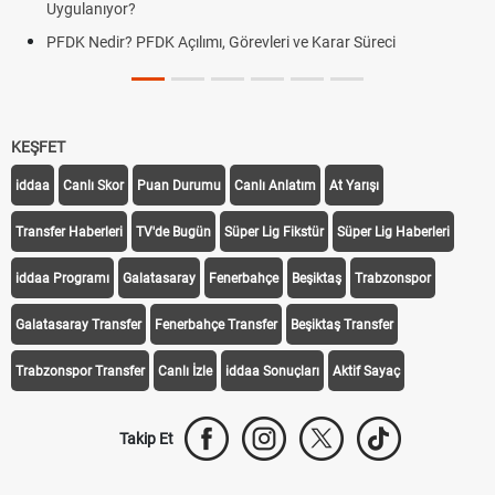
Uygulanıyor?
PFDK Nedir? PFDK Açılımı, Görevleri ve Karar Süreci
KEŞFET
iddaa
Canlı Skor
Puan Durumu
Canlı Anlatım
At Yarışı
Transfer Haberleri
TV'de Bugün
Süper Lig Fikstür
Süper Lig Haberleri
iddaa Programı
Galatasaray
Fenerbahçe
Beşiktaş
Trabzonspor
Galatasaray Transfer
Fenerbahçe Transfer
Beşiktaş Transfer
Trabzonspor Transfer
Canlı İzle
iddaa Sonuçları
Aktif Sayaç
Takip Et