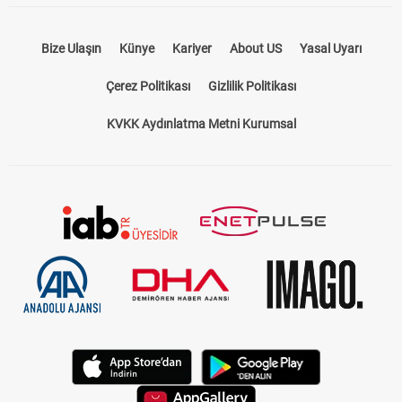
Bize Ulaşın
Künye
Kariyer
About US
Yasal Uyarı
Çerez Politikası
Gizlilik Politikası
KVKK Aydınlatma Metni Kurumsal