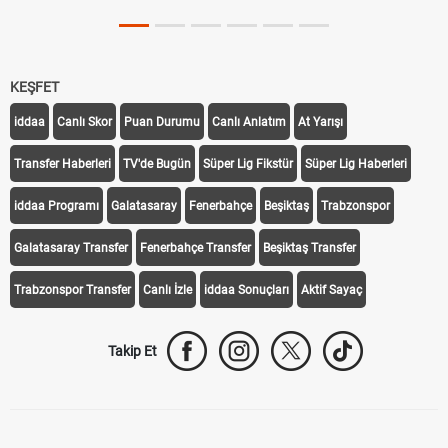
KEŞFET
iddaa
Canlı Skor
Puan Durumu
Canlı Anlatım
At Yarışı
Transfer Haberleri
TV'de Bugün
Süper Lig Fikstür
Süper Lig Haberleri
iddaa Programı
Galatasaray
Fenerbahçe
Beşiktaş
Trabzonspor
Galatasaray Transfer
Fenerbahçe Transfer
Beşiktaş Transfer
Trabzonspor Transfer
Canlı İzle
iddaa Sonuçları
Aktif Sayaç
Takip Et