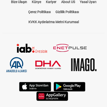
Bize Ulaşın
Künye
Kariyer
About US
Yasal Uyarı
Çerez Politikası
Gizlilik Politikası
KVKK Aydınlatma Metni Kurumsal