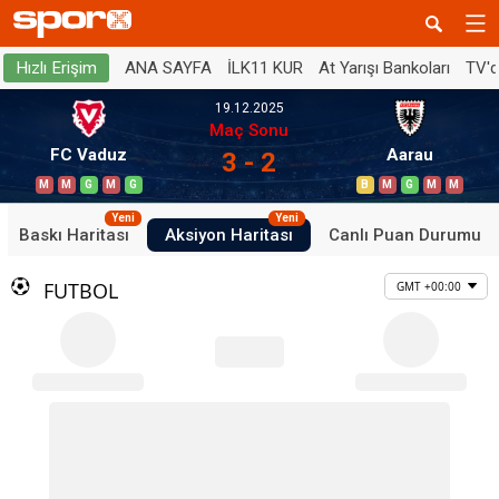
ANA SAYFA
İLK11 KUR
At Yarışı Bankoları
TV'
Hızlı Erişim
19.12.2025
Maç Sonu
FC Vaduz
Aarau
3 - 2
M
M
G
M
G
B
M
G
M
M
Yeni
Yeni
Baskı Haritası
Aksiyon Haritası
Canlı Puan Durumu
FUTBOL
GMT +00:00