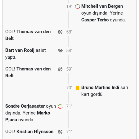
Mitchell van Bergen
19'
oyun dışında. Yerine
Casper Terho
oyunda.
GOL!
Thomas van den
58'
Belt
Bart van Rooij
asist
58'
yaptı.
GOL!
Thomas van den
59'
Belt
Bruno Martins Indi
sarı
70'
kart gördü
Sondre Oerjasaeter
oyun
71'
dışında. Yerine
Marko
Pjaca
oyunda.
GOL!
Kristian Hlynsson
71'