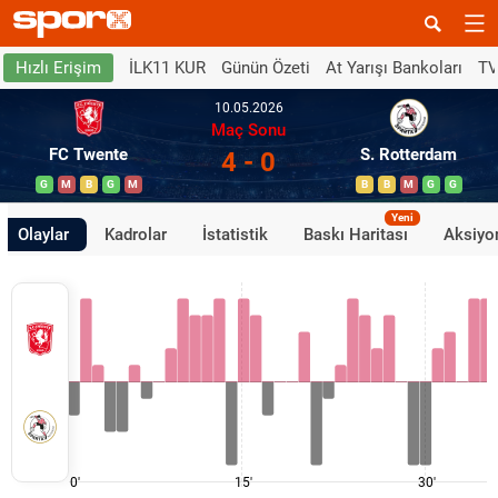
İLK11 KUR
Günün Özeti
At Yarışı Bankoları
TV
Hızlı Erişim
10.05.2026
Maç Sonu
FC Twente
S. Rotterdam
4 - 0
G
M
B
G
M
B
B
M
G
G
Yeni
Olaylar
Kadrolar
İstatistik
Baskı Haritası
Aksiyon
0'
15'
30'