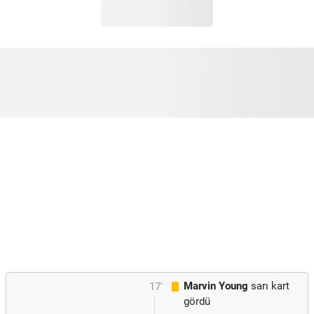
Marvin Young
sarı kart
17'
gördü