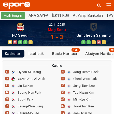
ANA SAYFA
İLK11 KUR
At Yarışı Bankoları
TV'
Hızlı Erişim
22.11.2025
Maç Sonu
FC Seoul
Gimcheon Sangmu
1 - 3
B
M
G
G
B
G
G
B
M
B
Yeni
Ye
Kadrolar
İstatistik
Baskı Haritası
Aksiyon Haritas
Kadro
Hyeon-Mu Kang
Jong-Beom Baek
31
31
Yazan Abu Al-Arab
Cheol-Woo Park
5
34
Jin-Su Kim
Jung-Taek Lee
22
35
Seong-Hun Park
Tae-Hwan Kim
40
36
Soo-Il Park
Min-Kyu Kim
63
46
Seung-Won Jung
Joo-Chan Kim
7
37
Seung-Mo Lee
Jae-Hyun Go
8
42