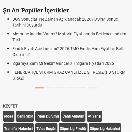
Şu An Popüler İçerikler
DGS Sonuçları Ne Zaman Açıklanacak 2026? ÖSYM Sonuç
Tarihini Duyurdu
Motorine İndirim Var mı? Motorin Fiyatlarında Beklenen İndirim
Tarihi
Fındık Fiyatı Açıklandı mı? 2026 TMO Fındık Alım Fiyatları Belli
Oldu mu?
Sigaraya Zam Mı Geldi? Güncel JTI Sigara Fiyatları 2026
FENERBAHÇE STURM GRAZ CANLI İZLE ŞİFRESİZ (FB STURM
GRAZ)
KEŞFET
iddaa
Canlı Skor
Puan Durumu
Canlı Anlatım
At Yarışı
Transfer Haberleri
TV'de Bugün
Süper Lig Fikstür
Süper Lig Haberleri