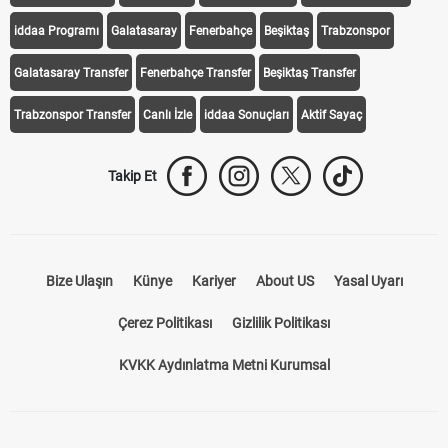
iddaa Programı
Galatasaray
Fenerbahçe
Beşiktaş
Trabzonspor
Galatasaray Transfer
Fenerbahçe Transfer
Beşiktaş Transfer
Trabzonspor Transfer
Canlı İzle
iddaa Sonuçları
Aktif Sayaç
Takip Et
Bize Ulaşın
Künye
Kariyer
About US
Yasal Uyarı
Çerez Politikası
Gizlilik Politikası
KVKK Aydınlatma Metni Kurumsal