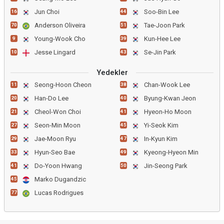
Jun Choi
Soo-Bin Lee
16
44
Anderson Oliveira
Tae-Joon Park
70
51
Young-Wook Cho
Kun-Hee Lee
9
39
Jesse Lingard
Se-Jin Park
10
43
Yedekler
Seong-Hoon Cheon
Chan-Wook Lee
11
38
Han-Do Lee
Byung-Kwan Jeon
20
40
Cheol-Won Choi
Hyeon-Ho Moon
21
41
Seon-Min Moon
Yi-Seok Kim
27
45
Jae-Moon Ryu
In-Kyun Kim
29
47
Hyun-Seo Bae
Kyeong-Hyeon Min
33
49
Do-Yoon Hwang
Jin-Seong Park
41
50
Marko Dugandzic
45
Lucas Rodrigues
77