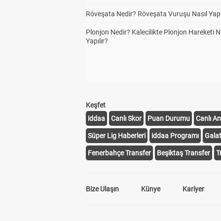
Röveşata Nedir? Röveşata Vuruşu Nasıl Yapı
Plonjon Nedir? Kalecilikte Plonjon Hareketi N
Yapılır?
Keşfet
iddaa
Canlı Skor
Puan Durumu
Canlı An
Süper Lig Haberleri
iddaa Programı
Gala
Fenerbahçe Transfer
Beşiktaş Transfer
T
Bize Ulaşın
Künye
Kariyer