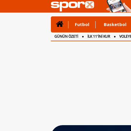
Futbol
Basketbol
GÜNÜN ÖZETİ
İLK 11'İNİ KUR
VOLEYB
CANLI ANLATIM
İNGİLTERE