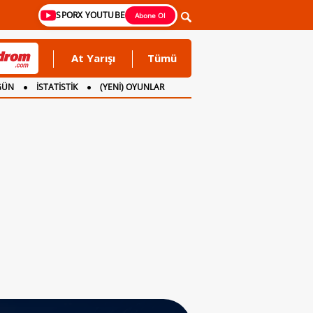
SPORX YOUTUBE
Abone Ol
At Yarışı
Tümü
GÜN
İSTATİSTİK
(YENİ) OYUNLAR