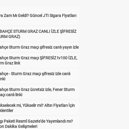
a Zam Mı Geldi? Güncel JTI Sigara Fiyatları
BAHÇE STURM GRAZ CANLI İZLE ŞİFRESİZ
TURM GRAZ)
hçe Sturm Graz maçı şifresiz canlı yayın izle
ahçe Sturm Graz maçı ŞİFRESİZ tv100 İZLE,
rm Graz link
hçe - Sturm Graz maçı şifresiz izle canlı
inki
hçe Sturm Graz ücretsiz izle, Fener Sturm
çı canlı linki
ükselecek mi, Yükselir mi? Altın Fiyatları İçin
lentiler
gı Paketi Resmî Gazete'de Yayımlandı mı?
on Dakika Gelişmeleri