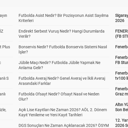
yayın
Futbolda Asist Nedir? Bir Pozisyonun Asist Sayılma
Sigaray
Kriterleri
2026
İZ
Endirekt Serbest Vuruş Nedir? Hangi Durumlarda
FENER
Verilir?
(FB S
t Plus
Bonservis Nedir? Futbolda Bonservis Sistemi Nasıl
Fenerba
İşler?
Fenerb
c
Jübile Maçı Nedir? Futbolda Jübile Yapmak Ne
FB Stu
Anlama Gelir?
Fenerba
anlı S
Futbolda Averaj Nedir? Genel Averaj ve İkili Averaj
tv100 l
Arasındaki Farklar
Fenerba
anlı
Futbolda Ofsayt Nedir? Ofsayt Nasıl ve Neden
Graz ma
Olur?
Altın Y
zle,
Açık Lise Kayıtları Ne Zaman 2026? AÖL 2. Dönem
Son Bek
Kayıt Yenileme ve Yeni Kayıt Tarihleri
12. Yar
DGS Sonuçları Ne Zaman Açıklanacak 2026? ÖSYM
2026 S