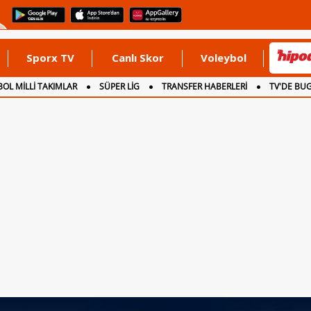
Sporx TV
Canlı Skor
Voleybol
OL MİLLİ TAKIMLAR
SÜPER LİG
TRANSFER HABERLERİ
TV'DE BU