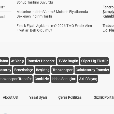
Sonuç Tarihini Duyurdu
lır?
Fenerb
Motorine İndirim Var mı? Motorin Fiyatlarında
Şampiy
Beklenen İndirim Tarihi
Kanald
asıl
Fındık Fiyatı Açıklandı mı? 2026 TMO Fındık Alım
Trabzo
Fiyatları Belli Oldu mu?
Ligi Pla
latım
At Yarışı
Transfer Haberleri
TV'de Bugün
Süper Lig Fikstür
tasaray
Fenerbahçe
Beşiktaş
Trabzonspor
Galatasaray Transfer
rabzonspor Transfer
Canlı İzle
iddaa Sonuçları
Aktif Sayaç
About US
Yasal Uyarı
Çerez Politikası
Gizlilik Politi