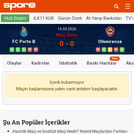
İLK11 KUR
Günün Özeti
At Yarışı Bankoları
TV'
Hızlı Erişim
16.03.2026
Maç Sonu
FC Porto B
Oliveirense
0 - 0
G
G
G
M
M
M
G
B
M
G
Yeni
Olaylar
Kadrolar
İstatistik
Baskı Haritası
Aks
İçerik bulunmuyor
Maçın başlamasına yakın canlı anlatım başlayacaktır.
Şu An Popüler İçerikler
Hazırlık Maçı ve Dostluk Maçı Nedir? Resmî Maçlardan Farkları