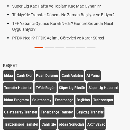
Süper Lig Kaç Hafta ve Toplam Kaç Maç Oynanır?
Türkiye'de Transfer Dönemi Ne Zaman Başlıyor ve Bitiyor?
TFF Yabancı Oyuncu Kuralı Nedir? Güncel Sezonda Nasıl
Uygulanıyor?
PFDK Nedir? PFDK Açılımı, Görevleri ve Karar Süreci
KEŞFET
iddaa
Canlı Skor
Puan Durumu
Canlı Anlatım
At Yarışı
Transfer Haberleri
TV'de Bugün
Süper Lig Fikstür
Süper Lig Haberleri
iddaa Programı
Galatasaray
Fenerbahçe
Beşiktaş
Trabzonspor
Galatasaray Transfer
Fenerbahçe Transfer
Beşiktaş Transfer
Trabzonspor Transfer
Canlı İzle
iddaa Sonuçları
Aktif Sayaç