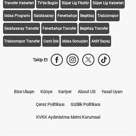
Transfer Haberleri
TV'de Bugün
Süper Lig Fikstür
Süper Lig Haberleri
iddaa Programı
Galatasaray
Fenerbahçe
Beşiktaş
Trabzonspor
Galatasaray Transfer
Fenerbahçe Transfer
Beşiktaş Transfer
Trabzonspor Transfer
Canlı İzle
iddaa Sonuçları
Aktif Sayaç
Takip Et
Bize Ulaşın
Künye
Kariyer
About US
Yasal Uyarı
Çerez Politikası
Gizlilik Politikası
KVKK Aydınlatma Metni Kurumsal