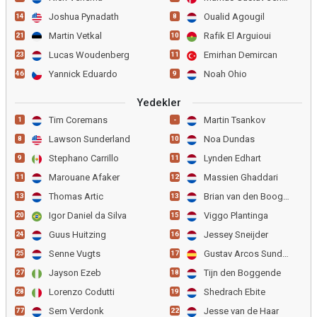
Joshua Pynadath
Oualid Agougil
14
8
Martin Vetkal
Rafik El Arguioui
21
10
Lucas Woudenberg
Emirhan Demircan
23
11
Yannick Eduardo
Noah Ohio
46
9
Yedekler
Tim Coremans
Martin Tsankov
1
-
Lawson Sunderland
Noa Dundas
8
10
Stephano Carrillo
Lynden Edhart
9
11
Marouane Afaker
Massien Ghaddari
11
12
Thomas Artic
Brian van den Boogaard
13
13
Igor Daniel da Silva
Viggo Plantinga
20
15
Guus Huitzing
Jessey Sneijder
24
16
Senne Vugts
Gustav Arcos Sundqvist
25
17
Jayson Ezeb
Tijn den Boggende
27
18
Lorenzo Codutti
Shedrach Ebite
28
19
Sem Verdonk
Jesse van de Haar
77
22