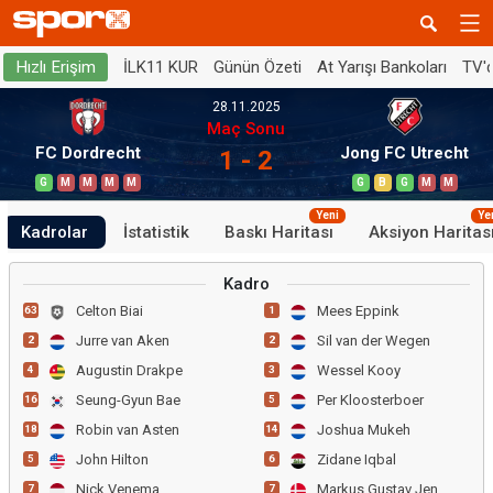
İLK11 KUR
Günün Özeti
At Yarışı Bankoları
TV'
Hızlı Erişim
28.11.2025
Maç Sonu
FC Dordrecht
Jong FC Utrecht
1 - 2
G
M
M
M
M
G
B
G
M
M
Yeni
Ye
Kadrolar
İstatistik
Baskı Haritası
Aksiyon Haritas
Kadro
Celton Biai
Mees Eppink
63
1
Jurre van Aken
Sil van der Wegen
2
2
Augustin Drakpe
Wessel Kooy
4
3
Seung-Gyun Bae
Per Kloosterboer
16
5
Robin van Asten
Joshua Mukeh
18
14
John Hilton
Zidane Iqbal
5
6
Nick Venema
Markus Gustav Jensen
7
7