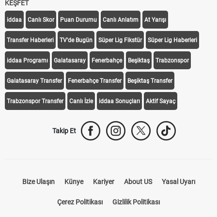
KEŞFET
iddaa
Canlı Skor
Puan Durumu
Canlı Anlatım
At Yarışı
Transfer Haberleri
TV'de Bugün
Süper Lig Fikstür
Süper Lig Haberleri
iddaa Programı
Galatasaray
Fenerbahçe
Beşiktaş
Trabzonspor
Galatasaray Transfer
Fenerbahçe Transfer
Beşiktaş Transfer
Trabzonspor Transfer
Canlı İzle
iddaa Sonuçları
Aktif Sayaç
Takip Et
Bize Ulaşın
Künye
Kariyer
About US
Yasal Uyarı
Çerez Politikası
Gizlilik Politikası