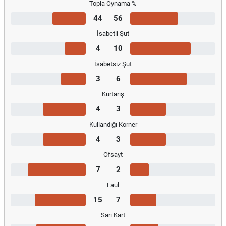
Topla Oynama %
44
56
İsabetli Şut
4
10
İsabetsiz Şut
3
6
Kurtarış
4
3
Kullandığı Korner
4
3
Ofsayt
7
2
Faul
15
7
Sarı Kart