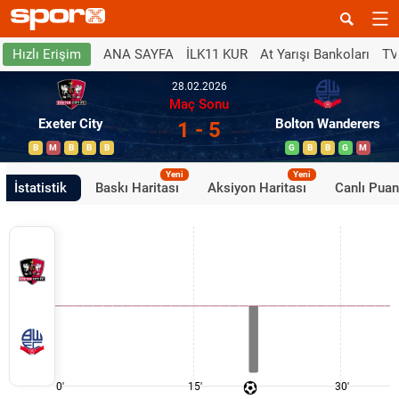
ANA SAYFA
İLK11 KUR
At Yarışı Bankoları
TV
Hızlı Erişim
28.02.2026
Maç Sonu
Exeter City
Bolton Wanderers
1 - 5
B
M
B
B
B
G
B
B
G
M
Yeni
Yeni
İstatistik
Baskı Haritası
Aksiyon Haritası
Canlı Pua
0'
15'
30'