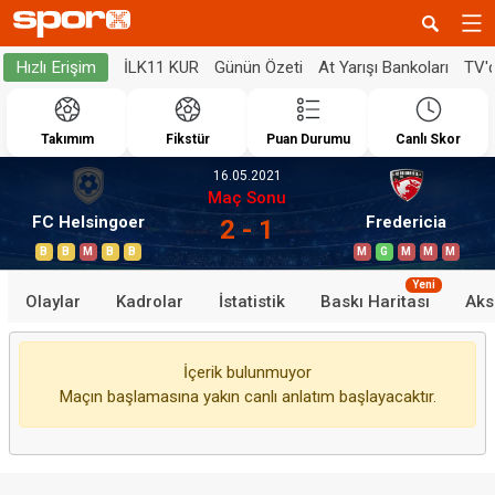
İLK11 KUR
Günün Özeti
At Yarışı Bankoları
TV'
Hızlı Erişim
Takımım
Fikstür
Puan Durumu
Canlı Skor
16.05.2021
Maç Sonu
FC Helsingoer
Fredericia
2 - 1
B
B
M
B
B
M
G
M
M
M
Yeni
Olaylar
Kadrolar
İstatistik
Baskı Haritası
Aks
İçerik bulunmuyor
Maçın başlamasına yakın canlı anlatım başlayacaktır.