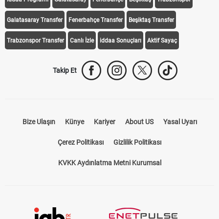
Galatasaray Transfer
Fenerbahçe Transfer
Beşiktaş Transfer
Trabzonspor Transfer
Canlı İzle
iddaa Sonuçları
Aktif Sayaç
Takip Et
Bize Ulaşın
Künye
Kariyer
About US
Yasal Uyarı
Çerez Politikası
Gizlilik Politikası
KVKK Aydınlatma Metni Kurumsal