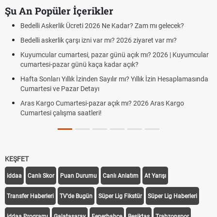
Şu An Popüler İçerikler
Bedelli Askerlik Ücreti 2026 Ne Kadar? Zam mı gelecek?
Bedelli askerlik çarşı izni var mı? 2026 ziyaret var mı?
Kuyumcular cumartesi, pazar günü açık mı? 2026 | Kuyumcular
cumartesi-pazar günü kaça kadar açık?
Hafta Sonları Yıllık İzinden Sayılır mı? Yıllık İzin Hesaplamasında
Cumartesi ve Pazar Detayı
Aras Kargo Cumartesi-pazar açık mı? 2026 Aras Kargo
Cumartesi çalışma saatleri!
KEŞFET
iddaa
Canlı Skor
Puan Durumu
Canlı Anlatım
At Yarışı
Transfer Haberleri
TV'de Bugün
Süper Lig Fikstür
Süper Lig Haberleri
iddaa Programı
Galatasaray
Fenerbahçe
Beşiktaş
Trabzonspor