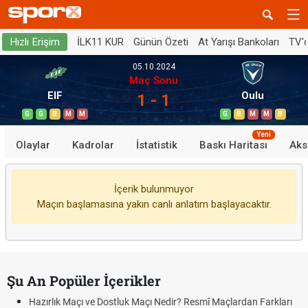
İLK11 KUR
Günün Özeti
At Yarışı Bankoları
TV'
Hızlı Erişim
05.10.2024
Maç Sonu
EIF
Oulu
1 - 1
G
G
B
M
M
G
B
M
M
B
Yeni
Olaylar
Kadrolar
İstatistik
Baskı Haritası
Aks
İçerik bulunmuyor
Maçın başlamasına yakın canlı anlatım başlayacaktır.
Şu An Popüler İçerikler
Hazırlık Maçı ve Dostluk Maçı Nedir? Resmî Maçlardan Farkları