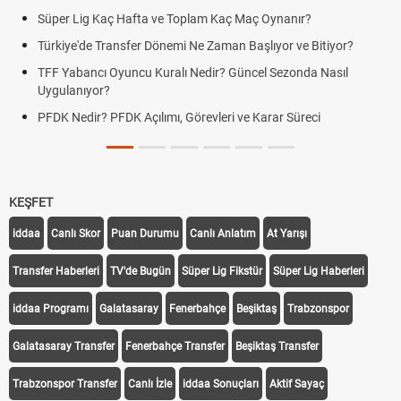
Süper Lig Kaç Hafta ve Toplam Kaç Maç Oynanır?
Türkiye'de Transfer Dönemi Ne Zaman Başlıyor ve Bitiyor?
TFF Yabancı Oyuncu Kuralı Nedir? Güncel Sezonda Nasıl
Uygulanıyor?
PFDK Nedir? PFDK Açılımı, Görevleri ve Karar Süreci
KEŞFET
iddaa
Canlı Skor
Puan Durumu
Canlı Anlatım
At Yarışı
Transfer Haberleri
TV'de Bugün
Süper Lig Fikstür
Süper Lig Haberleri
iddaa Programı
Galatasaray
Fenerbahçe
Beşiktaş
Trabzonspor
Galatasaray Transfer
Fenerbahçe Transfer
Beşiktaş Transfer
Trabzonspor Transfer
Canlı İzle
iddaa Sonuçları
Aktif Sayaç