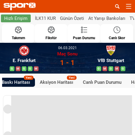
İLK11 KUR
Günün Özeti
At Yarışı Bankoları
TV
Hızlı Erişim
Takımım
Fikstür
Puan Durumu
Canlı Skor
06.03.2021
Maç Sonu
E. Frankfurt
VfB Stuttgart
1 - 1
G
M
G
G
M
G
M
G
M
G
Yeni
Yeni
Baskı Haritası
Aksiyon Haritası
Canlı Puan Durumu
H