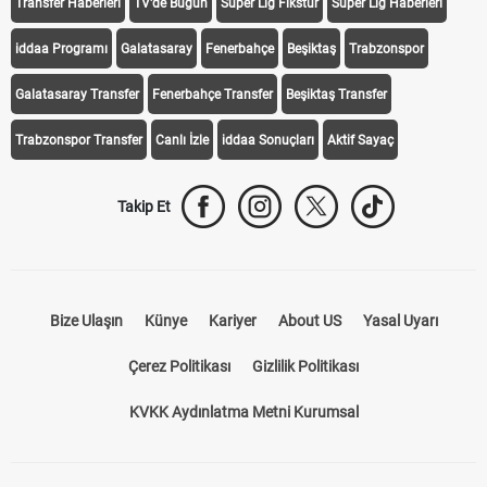
Transfer Haberleri
TV'de Bugün
Süper Lig Fikstür
Süper Lig Haberleri
iddaa Programı
Galatasaray
Fenerbahçe
Beşiktaş
Trabzonspor
Galatasaray Transfer
Fenerbahçe Transfer
Beşiktaş Transfer
Trabzonspor Transfer
Canlı İzle
iddaa Sonuçları
Aktif Sayaç
Takip Et
Bize Ulaşın
Künye
Kariyer
About US
Yasal Uyarı
Çerez Politikası
Gizlilik Politikası
KVKK Aydınlatma Metni Kurumsal