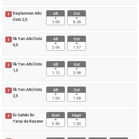
Deplasman Altı/
Alt
Üst
2
Üstü 2,5
1.00
8.28
İlk Yarı Altı/Üstü
Alt
Üst
2
0,5
2.06
1.37
İlk Yarı Altı/Üstü
Alt
Üst
2
1,5
1.12
3.08
İlk Yarı Altı/Üstü
Alt
Üst
2
2,5
1.00
7.58
Ev Sahibi İki
Evet
Hayır
2
Yarıyı da Kazanır
5.96
1.00