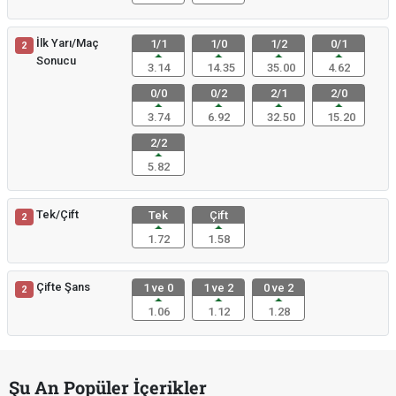
İlk Yarı/Maç
1/1
1/0
1/2
0/1
2
Sonucu
3.14
14.35
35.00
4.62
0/0
0/2
2/1
2/0
3.74
6.92
32.50
15.20
2/2
5.82
Tek/Çift
Tek
Çift
2
1.72
1.58
Çifte Şans
1 ve 0
1 ve 2
0 ve 2
2
1.06
1.12
1.28
Şu An Popüler İçerikler