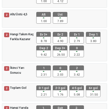
1.00
4.12
Altı/Üstü 4,5
Alt
Üst
2
1.00
7.89
Hangi Takım Kaç
Ev 3+
Ev 2
Ev 1
Dep 1
2
Farkla Kazanır
8.78
4.90
2.79
3.80
Dep 2
Dep 3+
0
9.42
26.50
2.22
İkinci Yarı
1
0
2
2
Sonucu
2.31
2.03
3.42
Toplam Gol
0-1 gol
2-3 gol
4-5 gol
6+ gol
2
2.21
1.76
5.08
31.50
Hangi Yarıda
1.
Eşit
2.
2