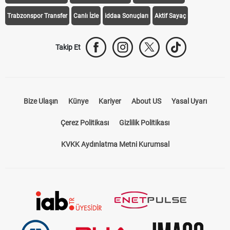
Trabzonspor Transfer
Canlı İzle
iddaa Sonuçları
Aktif Sayaç
Takip Et
Bize Ulaşın
Künye
Kariyer
About US
Yasal Uyarı
Çerez Politikası
Gizlilik Politikası
KVKK Aydınlatma Metni Kurumsal