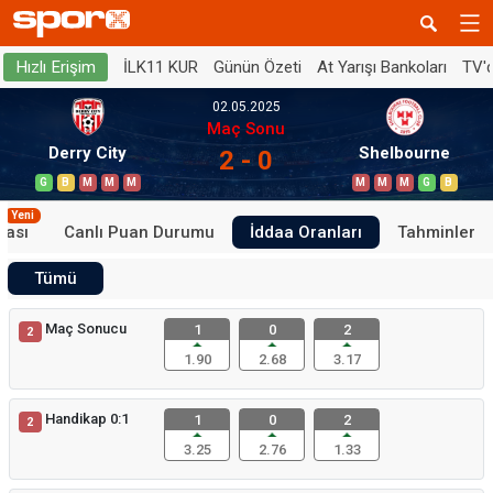
İLK11 KUR
Günün Özeti
At Yarışı Bankoları
TV'
Hızlı Erişim
02.05.2025
Maç Sonu
Derry City
Shelbourne
2 - 0
G
B
M
M
M
M
M
M
G
B
Yeni
tası
Canlı Puan Durumu
İddaa Oranları
Tahminler
Tümü
Maç Sonucu
1
0
2
2
1.90
2.68
3.17
Handikap 0:1
1
0
2
2
3.25
2.76
1.33