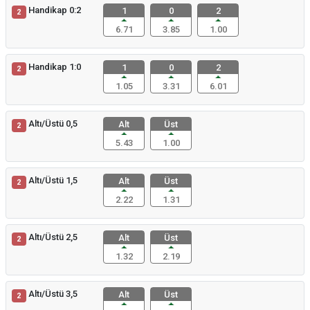
Handikap 0:2
1
0
2
2
6.71
3.85
1.00
Handikap 1:0
1
0
2
2
1.05
3.31
6.01
Altı/Üstü 0,5
Alt
Üst
2
5.43
1.00
Altı/Üstü 1,5
Alt
Üst
2
2.22
1.31
Altı/Üstü 2,5
Alt
Üst
2
1.32
2.19
Altı/Üstü 3,5
Alt
Üst
2