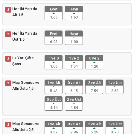
Her İki Yarı da
Evet
Hayır
2
Alt 1.5
1.66
1.63
Her İki Yarı da
Evet
Hayır
2
Üst 1.5
6.93
1.00
İlk Yarı Çifte
1 ve 0
1 ve 2
0 ve 2
2
Şans
1.06
1.51
1.20
Maç Sonucu ve
1 ve Alt
0 ve Alt
2 ve Alt
1 ve Üst
2
Altı/Üstü 1,5
5.43
6.15
7.59
2.63
0 ve Üst
2 ve Üst
4.14
4.84
Maç Sonucu ve
1 ve Alt
0 ve Alt
2 ve Alt
1 ve Üst
2
Altı/Üstü 2,5
3.37
2.96
5.25
3.70