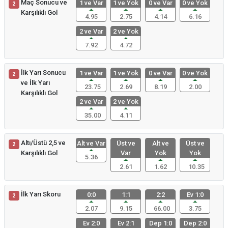
Maç Sonucu ve
1 ve Var
1 ve Yok
0 ve Var
0 ve Yok
2
Karşılıklı Gol
4.95
2.75
4.14
6.16
2 ve Var
2 ve Yok
7.92
4.72
İlk Yarı Sonucu
1 ve Var
1 ve Yok
0 ve Var
0 ve Yok
2
ve İlk Yarı
23.75
2.69
8.19
2.00
Karşılıklı Gol
2 ve Var
2 ve Yok
35.00
4.11
Altı/Üstü 2,5 ve
Alt ve Var
Üst ve
Alt ve
Üst ve
2
Karşılıklı Gol
Var
Yok
Yok
5.36
2.61
1.62
10.35
İlk Yarı Skoru
0:0
1:1
2:2
Ev 1:0
2
2.07
9.15
66.00
3.75
Ev 2:0
Ev 2:1
Dep 1:0
Dep 2:0