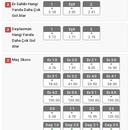
Ev Sahibi Hangi
1.
Eşit
2.
2
Yarıda Daha Çok
3.18
2.05
2.41
Gol Atar
Deplasman
1.
Eşit
2.
2
Hangi Yarıda
3.72
1.71
2.76
Daha Çok Gol
Atar
Maç Skoru
Ev 1:0
Ev 2:0
Ev 2:1
Ev 3:0
2
4.76
7.33
8.05
16.90
Ev 3:1
Ev 3:2
Ev 4:0
Ev 4:1
18.60
41.00
53.00
58.00
Ev 4:2
Ev 5:0
Ev 5:1
Ev 6:0
130.00
130.00
130.00
130.00
0:0
1:1
2:2
3:3
5.38
4.78
15.95
125.00
Dep 1:0
Dep 2:0
Dep 2:1
Dep 3:0