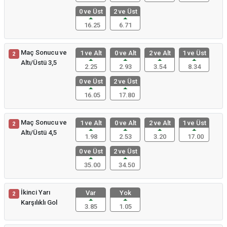
0 ve Üst
2 ve Üst
16.25
6.71
Maç Sonucu ve
1 ve Alt
0 ve Alt
2 ve Alt
1 ve Üst
2
Altı/Üstü 3,5
2.25
2.93
3.54
8.34
0 ve Üst
2 ve Üst
16.05
17.80
Maç Sonucu ve
1 ve Alt
0 ve Alt
2 ve Alt
1 ve Üst
2
Altı/Üstü 4,5
1.98
2.53
3.20
17.00
0 ve Üst
2 ve Üst
35.00
34.50
İkinci Yarı
Var
Yok
2
Karşılıklı Gol
3.85
1.05