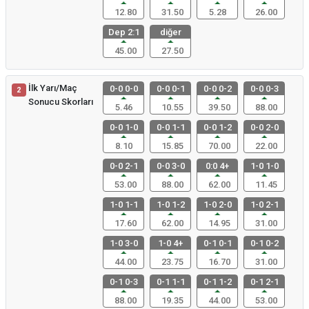
12.80
31.50
5.28
26.00
Dep 2:1
diğer
45.00
27.50
İlk Yarı/Maç
0-0 0-0
0-0 0-1
0-0 0-2
0-0 0-3
2
Sonucu Skorları
5.46
10.55
39.50
88.00
0-0 1-0
0-0 1-1
0-0 1-2
0-0 2-0
8.10
15.85
70.00
22.00
0-0 2-1
0-0 3-0
0:0 4+
1-0 1-0
53.00
88.00
62.00
11.45
1-0 1-1
1-0 1-2
1-0 2-0
1-0 2-1
17.60
62.00
14.95
31.00
1-0 3-0
1-0 4+
0-1 0-1
0-1 0-2
44.00
23.75
16.70
31.00
0-1 0-3
0-1 1-1
0-1 1-2
0-1 2-1
88.00
19.35
44.00
53.00