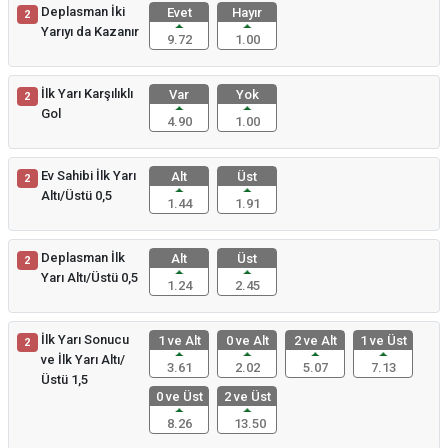
Deplasman İki
Evet
Hayır
2
Yarıyı da Kazanır
9.72
1.00
İlk Yarı Karşılıklı
Var
Yok
2
Gol
4.90
1.00
Ev Sahibi İlk Yarı
Alt
Üst
2
Altı/Üstü 0,5
1.44
1.91
Deplasman İlk
Alt
Üst
2
Yarı Altı/Üstü 0,5
1.24
2.45
İlk Yarı Sonucu
1 ve Alt
0 ve Alt
2 ve Alt
1 ve Üst
2
ve İlk Yarı Altı/
3.61
2.02
5.07
7.13
Üstü 1,5
0 ve Üst
2 ve Üst
8.26
13.50