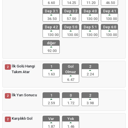
6.60
14.25
11.20
46.50
Dep 3:1
Dep 3:2
Dep 4:0
Dep 4:1
36.50
57.00
130.00
130.00
Dep 4:2
Dep 5:0
Dep 5:1
Dep 6:0
130.00
130.00
130.00
130.00
diğer
92.00
İlk Golü Hangi
1
Gol
2
2
Takım Atar
Olmaz
1.63
2.24
6.47
İlk Yarı Sonucu
1
0
2
2
2.59
1.72
3.98
Karşılıklı Gol
Var
Yok
2
1.87
1.46