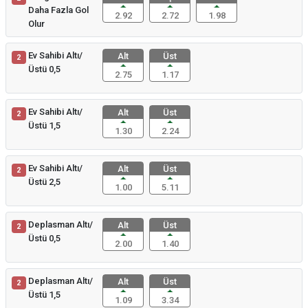
Daha Fazla Gol
2.92
2.72
1.98
Olur
Ev Sahibi Altı/
Alt
Üst
2
Üstü 0,5
2.75
1.17
Ev Sahibi Altı/
Alt
Üst
2
Üstü 1,5
1.30
2.24
Ev Sahibi Altı/
Alt
Üst
2
Üstü 2,5
1.00
5.11
Deplasman Altı/
Alt
Üst
2
Üstü 0,5
2.00
1.40
Deplasman Altı/
Alt
Üst
2
Üstü 1,5
1.09
3.34