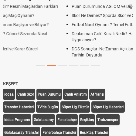
Puan Durumunda AG, OM ve Diğer Kısaltmalar Ne Anlama Gelir?
Skor Ne Demek? Sporda Skor ve Sonuç Kavramları
Futbol Nasıl Oynanır? Temel Futbol Kuralları
Deplasman Golü Kuralı Nedir? Hangi Organizasyonlarda
Uygulanıyor?
DGS Sonuçları Ne Zaman Açıklanacak 2026? ÖSYM Sonuç
Tarihini Duyurdu
KEŞFET
iddaa
Canlı Skor
Puan Durumu
Canlı Anlatım
At Yarışı
Transfer Haberleri
TV'de Bugün
Süper Lig Fikstür
Süper Lig Haberleri
iddaa Programı
Galatasaray
Fenerbahçe
Beşiktaş
Trabzonspor
Galatasaray Transfer
Fenerbahçe Transfer
Beşiktaş Transfer