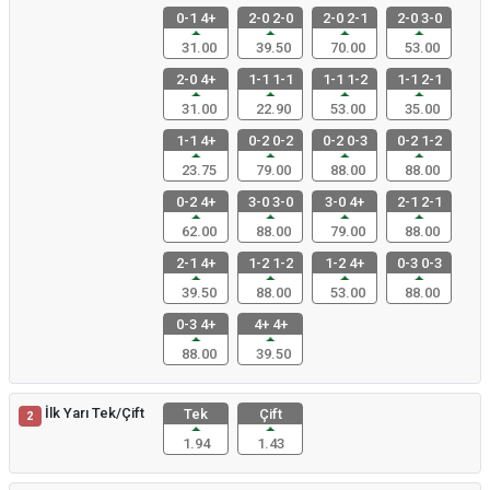
0-1 4+
2-0 2-0
2-0 2-1
2-0 3-0
31.00
39.50
70.00
53.00
2-0 4+
1-1 1-1
1-1 1-2
1-1 2-1
31.00
22.90
53.00
35.00
1-1 4+
0-2 0-2
0-2 0-3
0-2 1-2
23.75
79.00
88.00
88.00
0-2 4+
3-0 3-0
3-0 4+
2-1 2-1
62.00
88.00
79.00
88.00
2-1 4+
1-2 1-2
1-2 4+
0-3 0-3
39.50
88.00
53.00
88.00
0-3 4+
4+ 4+
88.00
39.50
İlk Yarı Tek/Çift
Tek
Çift
2
1.94
1.43