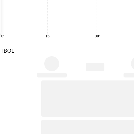
0'
15'
30'
UTBOL