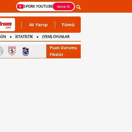
SPORX YOUTUBE
Abone Ol
At Yarışı
Tümü
GÜN
İSTATİSTİK
(YENİ) OYUNLAR
Puan Durumu
Fikstür