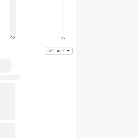
45'
60'
75'
GMT +00:00