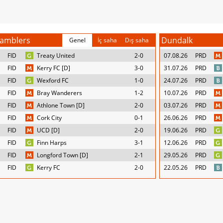
amblers
Dundalk
Genel
İç saha
Dış saha
FID
Treaty United
2-0
07.08.26
PRD
FID
Kerry FC [D]
3-0
31.07.26
PRD
FID
Wexford FC
1-0
24.07.26
PRD
FID
Bray Wanderers
1-2
10.07.26
PRD
FID
Athlone Town [D]
2-0
03.07.26
PRD
FID
Cork City
0-1
26.06.26
PRD
FID
UCD [D]
2-0
19.06.26
PRD
FID
Finn Harps
3-1
12.06.26
PRD
FID
Longford Town [D]
2-1
29.05.26
PRD
FID
Kerry FC
2-0
22.05.26
PRD