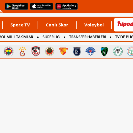
Sporx TV
Canlı Skor
Voleybol
OL MİLLİ TAKIMLAR
SÜPER LİG
TRANSFER HABERLERİ
TV'DE BU