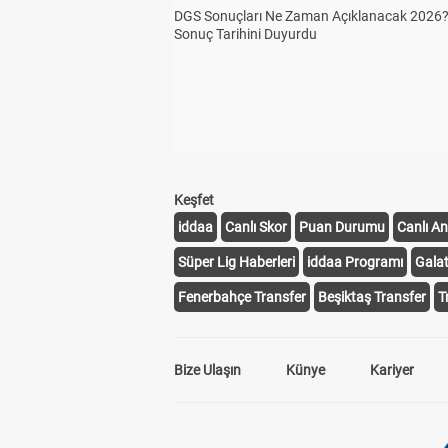
DGS Sonuçları Ne Zaman Açıklanacak 2026
Sonuç Tarihini Duyurdu
Keşfet
iddaa
Canlı Skor
Puan Durumu
Canlı An
Süper Lig Haberleri
iddaa Programı
Gala
Fenerbahçe Transfer
Beşiktaş Transfer
T
Bize Ulaşın
Künye
Kariyer