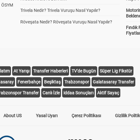
? ÖSYM
Trivela Nedir? Trivela Vuruşu Nasıl Yapılır?
Motorin
Beklene
Röveşata Nedir? Röveşata Vuruşu Nasıl Yapılır?
Fındık 
Fiyatla
latım
At Yarışı
Transfer Haberleri
TV'de Bugün
Süper Lig Fikstür
tasaray
Fenerbahçe
Beşiktaş
Trabzonspor
Galatasaray Transfer
rabzonspor Transfer
Canlı İzle
iddaa Sonuçları
Aktif Sayaç
About US
Yasal Uyarı
Çerez Politikası
Gizlilik Politi