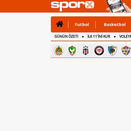
Futbol
Basketbol
GÜNÜN ÖZETİ
İLK 11'İNİ KUR
VOLEYB
CANLI ANLATIM
İNGİLTERE