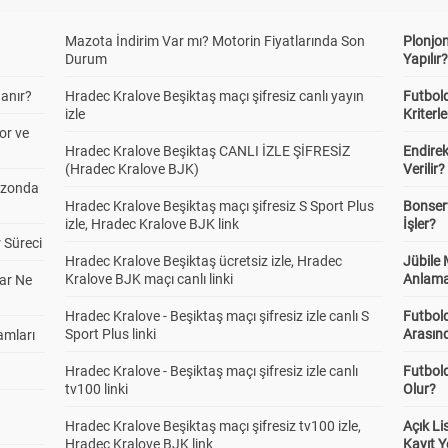
Mazota İndirim Var mı? Motorin Fiyatlarında Son
Plonjon
Durum
Yapılır
anır?
Hradec Kralove Beşiktaş maçı şifresiz canlı yayın
Futbold
izle
Kriterle
or ve
Hradec Kralove Beşiktaş CANLI İZLE ŞİFRESİZ
Endire
(Hradec Kralove BJK)
Verilir?
ezonda
Hradec Kralove Beşiktaş maçı şifresiz S Sport Plus
Bonserv
izle, Hradec Kralove BJK link
İşler?
 Süreci
Hradec Kralove Beşiktaş ücretsiz izle, Hradec
Jübile
Kralove BJK maçı canlı linki
Anlama
ar Ne
Hradec Kralove - Beşiktaş maçı şifresiz izle canlı S
Futbold
Sport Plus linki
Arasınd
amları
Hradec Kralove - Beşiktaş maçı şifresiz izle canlı
Futbol
tv100 linki
Olur?
Hradec Kralove Beşiktaş maçı şifresiz tv100 izle,
Açık L
Hradec Kralove BJK link
Kayıt Y