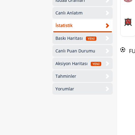
İddaa Oranları
Canlı Anlatım
İstatistik
Baskı Haritası
YENİ
F
Canlı Puan Durumu
Aksiyon Haritası
YENİ
Tahminler
Yorumlar