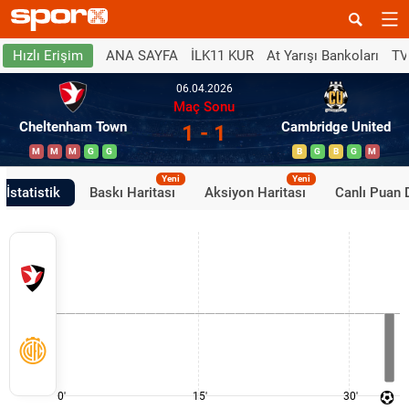
ANA SAYFA
İLK11 KUR
At Yarışı Bankoları
TV
Hızlı Erişim
06.04.2026
Maç Sonu
Cheltenham Town
Cambridge United
1 - 1
M
M
M
G
G
B
G
B
G
M
Yeni
Yeni
İstatistik
Baskı Haritası
Aksiyon Haritası
Canlı Puan
0'
15'
30'