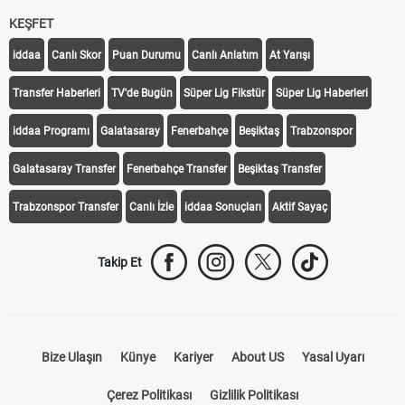
KEŞFET
iddaa
Canlı Skor
Puan Durumu
Canlı Anlatım
At Yarışı
Transfer Haberleri
TV'de Bugün
Süper Lig Fikstür
Süper Lig Haberleri
iddaa Programı
Galatasaray
Fenerbahçe
Beşiktaş
Trabzonspor
Galatasaray Transfer
Fenerbahçe Transfer
Beşiktaş Transfer
Trabzonspor Transfer
Canlı İzle
iddaa Sonuçları
Aktif Sayaç
Takip Et
Bize Ulaşın
Künye
Kariyer
About US
Yasal Uyarı
Çerez Politikası
Gizlilik Politikası