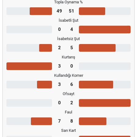
Topla Oynama %
49
51
İsabetli Şut
0
4
İsabetsiz Şut
2
5
Kurtarış
3
0
Kullandığı Korner
3
6
Ofsayt
0
2
Faul
7
8
Sarı Kart