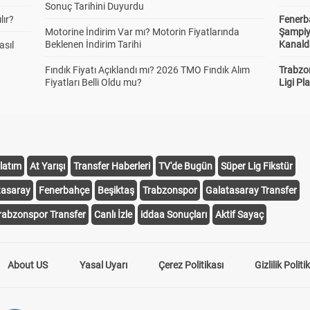
Sonuç Tarihini Duyurdu
lır?
Fenerb
Motorine İndirim Var mı? Motorin Fiyatlarında
Şampiy
Beklenen İndirim Tarihi
Kanald
asıl
Fındık Fiyatı Açıklandı mı? 2026 TMO Fındık Alım
Trabzo
Fiyatları Belli Oldu mu?
Ligi Pla
latım
At Yarışı
Transfer Haberleri
TV'de Bugün
Süper Lig Fikstür
tasaray
Fenerbahçe
Beşiktaş
Trabzonspor
Galatasaray Transfer
rabzonspor Transfer
Canlı İzle
iddaa Sonuçları
Aktif Sayaç
About US
Yasal Uyarı
Çerez Politikası
Gizlilik Politi