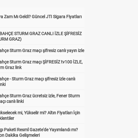
a Zam Mı Geldi? Güncel JTI Sigara Fiyatları
BAHÇE STURM GRAZ CANLI İZLE ŞİFRESİZ
TURM GRAZ)
hçe Sturm Graz maçı şifresiz canlı yayın izle
ahçe Sturm Graz maçı ŞİFRESİZ tv100 İZLE,
rm Graz link
hçe - Sturm Graz maçı şifresiz izle canlı
inki
hçe Sturm Graz ücretsiz izle, Fener Sturm
çı canlı linki
ükselecek mi, Yükselir mi? Altın Fiyatları İçin
lentiler
gı Paketi Resmî Gazete'de Yayımlandı mı?
on Dakika Gelişmeleri