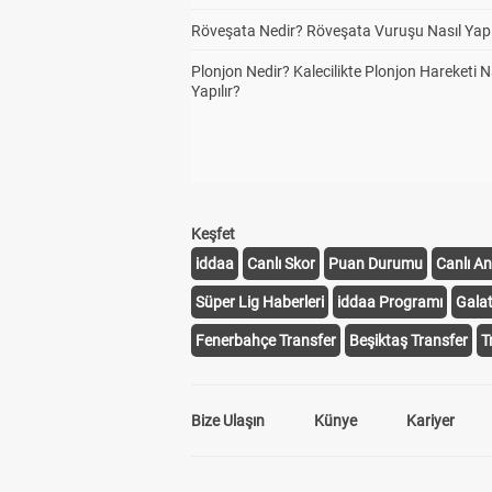
Röveşata Nedir? Röveşata Vuruşu Nasıl Yapı
Plonjon Nedir? Kalecilikte Plonjon Hareketi N
Yapılır?
Keşfet
iddaa
Canlı Skor
Puan Durumu
Canlı An
Süper Lig Haberleri
iddaa Programı
Gala
Fenerbahçe Transfer
Beşiktaş Transfer
T
Bize Ulaşın
Künye
Kariyer