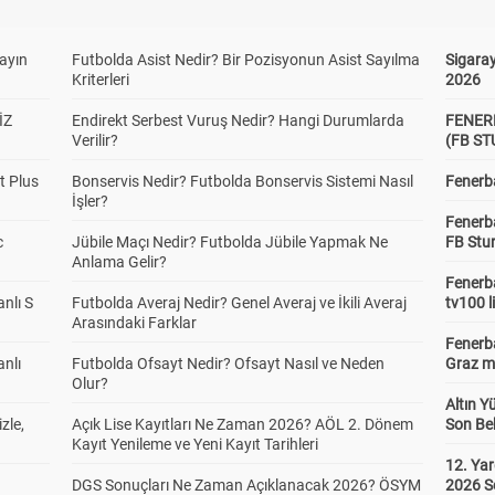
yayın
Futbolda Asist Nedir? Bir Pozisyonun Asist Sayılma
Sigaray
Kriterleri
2026
İZ
Endirekt Serbest Vuruş Nedir? Hangi Durumlarda
FENER
Verilir?
(FB S
t Plus
Bonservis Nedir? Futbolda Bonservis Sistemi Nasıl
Fenerba
İşler?
Fenerb
c
Jübile Maçı Nedir? Futbolda Jübile Yapmak Ne
FB Stu
Anlama Gelir?
Fenerba
anlı S
Futbolda Averaj Nedir? Genel Averaj ve İkili Averaj
tv100 l
Arasındaki Farklar
Fenerba
anlı
Futbolda Ofsayt Nedir? Ofsayt Nasıl ve Neden
Graz ma
Olur?
Altın Y
zle,
Açık Lise Kayıtları Ne Zaman 2026? AÖL 2. Dönem
Son Bek
Kayıt Yenileme ve Yeni Kayıt Tarihleri
12. Yar
DGS Sonuçları Ne Zaman Açıklanacak 2026? ÖSYM
2026 S