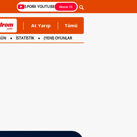
SPORX YOUTUBE
Abone Ol
At Yarışı
Tümü
GÜN
İSTATİSTİK
(YENİ) OYUNLAR