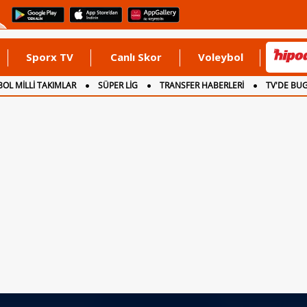
Sporx TV
Canlı Skor
Voleybol
OL MİLLİ TAKIMLAR
SÜPER LİG
TRANSFER HABERLERİ
TV'DE BU