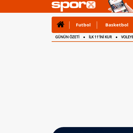
Futbol
Basketbol
GÜNÜN ÖZETİ
İLK 11'İNİ KUR
VOLEYB
CANLI ANLATIM
İNGİLTERE