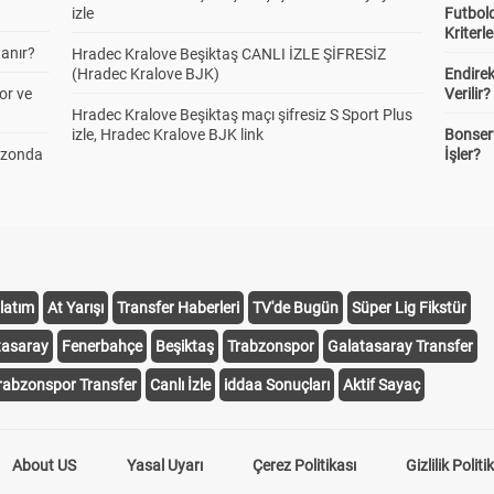
izle
Futbold
Kriterle
anır?
Hradec Kralove Beşiktaş CANLI İZLE ŞİFRESİZ
(Hradec Kralove BJK)
Endire
or ve
Verilir?
Hradec Kralove Beşiktaş maçı şifresiz S Sport Plus
izle, Hradec Kralove BJK link
Bonserv
ezonda
İşler?
latım
At Yarışı
Transfer Haberleri
TV'de Bugün
Süper Lig Fikstür
tasaray
Fenerbahçe
Beşiktaş
Trabzonspor
Galatasaray Transfer
rabzonspor Transfer
Canlı İzle
iddaa Sonuçları
Aktif Sayaç
About US
Yasal Uyarı
Çerez Politikası
Gizlilik Politi