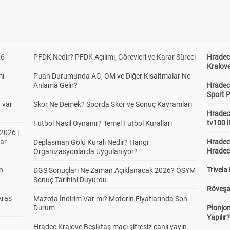
26
PFDK Nedir? PFDK Açılımı, Görevleri ve Karar Süreci
Hradec 
Kralove
mı
Puan Durumunda AG, OM ve Diğer Kısaltmalar Ne
Anlama Gelir?
Hradec 
Sport P
t var
Skor Ne Demek? Sporda Skor ve Sonuç Kavramları
Hradec 
tv100 l
Futbol Nasıl Oynanır? Temel Futbol Kuralları
2026 |
ar
Hradec 
Deplasman Golü Kuralı Nedir? Hangi
Hradec
Organizasyonlarda Uygulanıyor?
in
Trivela
DGS Sonuçları Ne Zaman Açıklanacak 2026? ÖSYM
Sonuç Tarihini Duyurdu
Röveşa
Aras
Mazota İndirim Var mı? Motorin Fiyatlarında Son
Durum
Plonjon
Yapılır
Hradec Kralove Beşiktaş maçı şifresiz canlı yayın