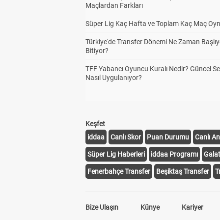
Maçlardan Farkları
Süper Lig Kaç Hafta ve Toplam Kaç Maç Oyn
Türkiye'de Transfer Dönemi Ne Zaman Başlıy
Bitiyor?
TFF Yabancı Oyuncu Kuralı Nedir? Güncel S
Nasıl Uygulanıyor?
Keşfet
iddaa
Canlı Skor
Puan Durumu
Canlı An
Süper Lig Haberleri
iddaa Programı
Gala
Fenerbahçe Transfer
Beşiktaş Transfer
T
Bize Ulaşın
Künye
Kariyer