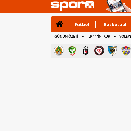
Futbol
Basketbol
GÜNÜN ÖZETİ
İLK 11'İNİ KUR
VOLEYB
CANLI ANLATIM
İNGİLTERE