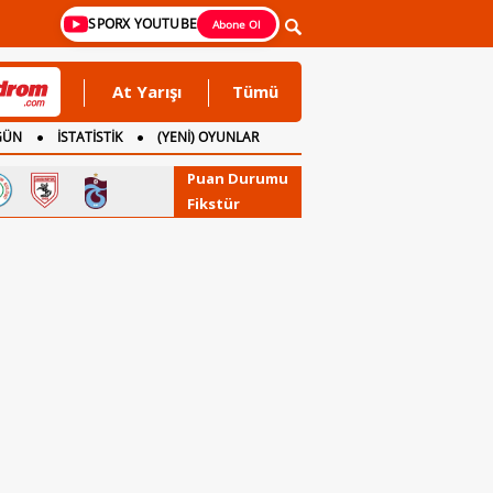
SPORX YOUTUBE
Abone Ol
At Yarışı
Tümü
GÜN
İSTATİSTİK
(YENİ) OYUNLAR
Puan Durumu
Fikstür