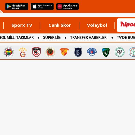
Sporx TV
Canlı Skor
Voleybol
OL MİLLİ TAKIMLAR
SÜPER LİG
TRANSFER HABERLERİ
TV'DE BU