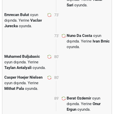
Sari
oyunda.
Emrecan Bulut
oyun
73'
dışında. Yerine
Vaclav
Jurecka
oyunda.
Nuno Da Costa
oyun
73'
dışında. Yerine
Ivan Brnic
oyunda.
Muhamed Buljubasic
80'
oyun dışında. Yerine
Taylan Antalyali
oyunda.
Casper Hoejer Nielsen
80'
oyun dışında. Yerine
Mithat Pala
oyunda.
Berat Ozdemir
oyun
89'
dışında. Yerine
Onur
Ergun
oyunda.