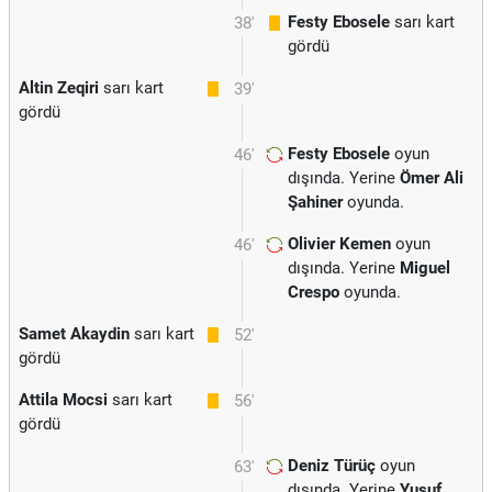
Festy Ebosele
sarı kart
38'
gördü
Altin Zeqiri
sarı kart
39'
gördü
Festy Ebosele
oyun
46'
dışında. Yerine
Ömer Ali
Şahiner
oyunda.
Olivier Kemen
oyun
46'
dışında. Yerine
Miguel
Crespo
oyunda.
Samet Akaydin
sarı kart
52'
gördü
Attila Mocsi
sarı kart
56'
gördü
Deniz Türüç
oyun
63'
dışında. Yerine
Yusuf