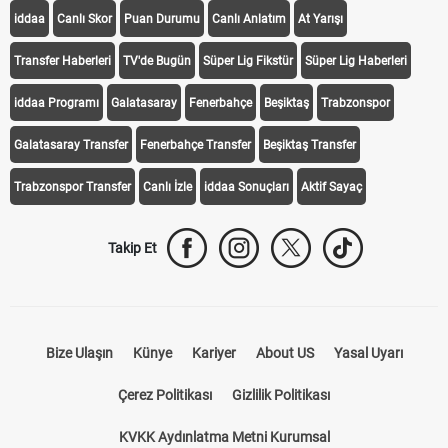
iddaa
Canlı Skor
Puan Durumu
Canlı Anlatım
At Yarışı
Transfer Haberleri
TV'de Bugün
Süper Lig Fikstür
Süper Lig Haberleri
iddaa Programı
Galatasaray
Fenerbahçe
Beşiktaş
Trabzonspor
Galatasaray Transfer
Fenerbahçe Transfer
Beşiktaş Transfer
Trabzonspor Transfer
Canlı İzle
iddaa Sonuçları
Aktif Sayaç
Takip Et
Bize Ulaşın
Künye
Kariyer
About US
Yasal Uyarı
Çerez Politikası
Gizlilik Politikası
KVKK Aydınlatma Metni Kurumsal