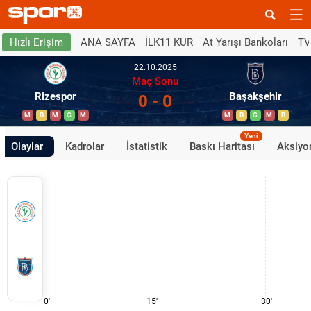
ANA SAYFA
İLK11 KUR
At Yarışı Bankoları
TV
Hızlı Erişim
22.10.2025
Maç Sonu
Rizespor
Başakşehir
0 - 0
M
B
M
G
M
M
B
G
M
B
Yeni
Olaylar
Kadrolar
İstatistik
Baskı Haritası
Aksiyon
0'
15'
30'