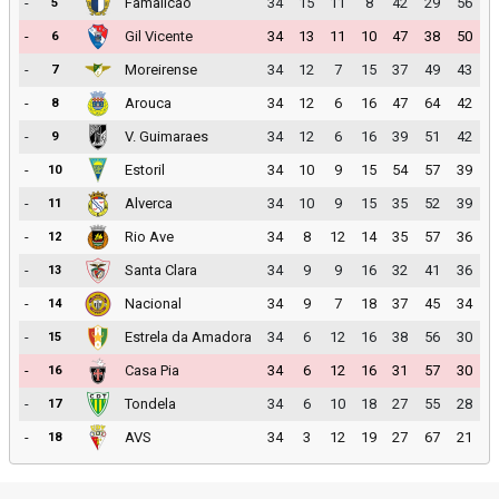
-
Famalicao
34
15
11
8
42
29
56
5
-
Gil Vicente
34
13
11
10
47
38
50
6
-
Moreirense
34
12
7
15
37
49
43
7
-
Arouca
34
12
6
16
47
64
42
8
-
V. Guimaraes
34
12
6
16
39
51
42
9
-
Estoril
34
10
9
15
54
57
39
10
-
Alverca
34
10
9
15
35
52
39
11
-
Rio Ave
34
8
12
14
35
57
36
12
-
Santa Clara
34
9
9
16
32
41
36
13
-
Nacional
34
9
7
18
37
45
34
14
-
Estrela da Amadora
34
6
12
16
38
56
30
15
-
Casa Pia
34
6
12
16
31
57
30
16
-
Tondela
34
6
10
18
27
55
28
17
-
AVS
34
3
12
19
27
67
21
18