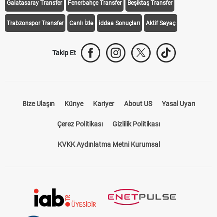
Galatasaray Transfer
Fenerbahçe Transfer
Beşiktaş Transfer
Trabzonspor Transfer
Canlı İzle
iddaa Sonuçları
Aktif Sayaç
Takip Et
Bize Ulaşın
Künye
Kariyer
About US
Yasal Uyarı
Çerez Politikası
Gizlilik Politikası
KVKK Aydınlatma Metni Kurumsal