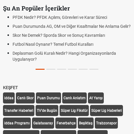
Şu An Popüler İçerikler
PFDK Nedir? PFDK Açılımı, Görevleri ve Karar Süreci
Puan Durumunda AG, OM ve Diğer Kısaltmalar Ne Anlama Gelir?
Skor Ne Demek? Sporda Skor ve Sonuç Kavramları
Futbol Nasıl Oynanır? Temel Futbol Kuralları
Deplasman Golü Kuralı Nedir? Hangi Organizasyonlarda
Uygulanıyor?
KEŞFET
iddaa
Canlı Skor
Puan Durumu
Canlı Anlatım
At Yarışı
Transfer Haberleri
TV'de Bugün
Süper Lig Fikstür
Süper Lig Haberleri
iddaa Programı
Galatasaray
Fenerbahçe
Beşiktaş
Trabzonspor