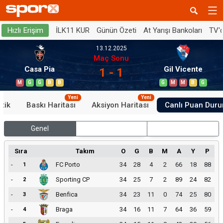
İLK11 KUR
Günün Özeti
At Yarışı Bankoları
TV'
Hızlı Erişim
13.12.2025
Maç Sonu
Casa Pia
Gil Vicente
1 - 1
M
G
G
B
B
G
M
M
B
G
Yeni
Yeni
stik
Baskı Haritası
Aksiyon Haritası
Canlı Puan Dur
Genel
İç Saha
Dış Saha
Sıra
Takım
O
G
B
M
A
Y
P
-
FC Porto
34
28
4
2
66
18
88
1
-
Sporting CP
34
25
7
2
89
24
82
2
-
Benfica
34
23
11
0
74
25
80
3
-
Braga
34
16
11
7
64
36
59
4