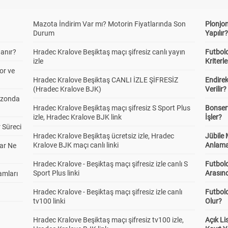
Mazota İndirim Var mı? Motorin Fiyatlarında Son
Plonjon
Durum
Yapılır
anır?
Hradec Kralove Beşiktaş maçı şifresiz canlı yayın
Futbold
izle
Kriterle
or ve
Hradec Kralove Beşiktaş CANLI İZLE ŞİFRESİZ
Endire
(Hradec Kralove BJK)
Verilir?
ezonda
Hradec Kralove Beşiktaş maçı şifresiz S Sport Plus
Bonserv
izle, Hradec Kralove BJK link
İşler?
 Süreci
Hradec Kralove Beşiktaş ücretsiz izle, Hradec
Jübile
Kralove BJK maçı canlı linki
Anlama
ar Ne
Hradec Kralove - Beşiktaş maçı şifresiz izle canlı S
Futbold
Sport Plus linki
Arasınd
amları
Hradec Kralove - Beşiktaş maçı şifresiz izle canlı
Futbol
tv100 linki
Olur?
Hradec Kralove Beşiktaş maçı şifresiz tv100 izle,
Açık L