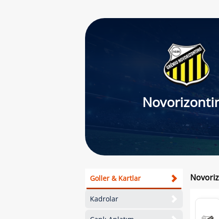
Novorizonti
Novorizo
Goller & Kartlar
Kadrolar