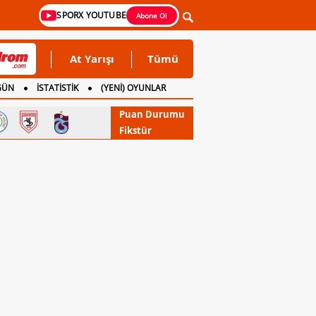
SPORX YOUTUBE
Abone Ol
At Yarışı
Tümü
GÜN
İSTATİSTİK
(YENİ) OYUNLAR
Puan Durumu
Fikstür