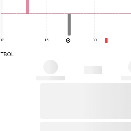
0'
15'
30'
UTBOL