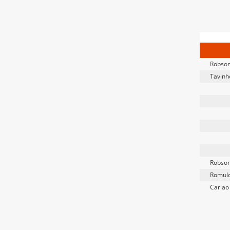
Robso
Tavinh
Robso
Romul
Carlao