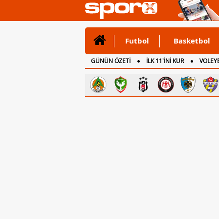
Futbol
Basketbol
GÜNÜN ÖZETİ
İLK 11'İNİ KUR
VOLEYB
CANLI ANLATIM
İNGİLTERE