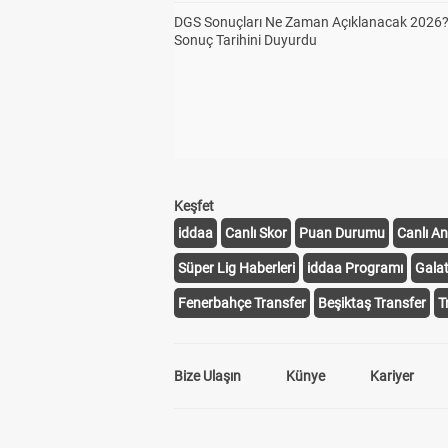
DGS Sonuçları Ne Zaman Açıklanacak 2026
Sonuç Tarihini Duyurdu
Keşfet
iddaa
Canlı Skor
Puan Durumu
Canlı An
Süper Lig Haberleri
iddaa Programı
Gala
Fenerbahçe Transfer
Beşiktaş Transfer
T
Bize Ulaşın
Künye
Kariyer