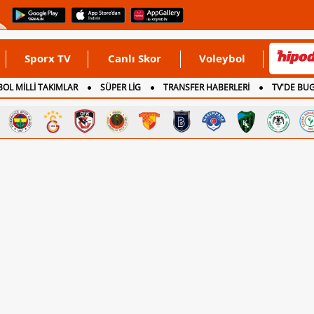
Sporx TV
Canlı Skor
Voleybol
OL MİLLİ TAKIMLAR
SÜPER LİG
TRANSFER HABERLERİ
TV'DE BU