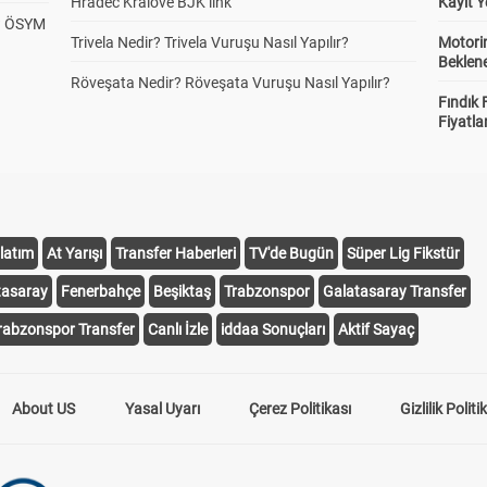
Hradec Kralove BJK link
Kayıt Y
? ÖSYM
Trivela Nedir? Trivela Vuruşu Nasıl Yapılır?
Motorin
Beklene
Röveşata Nedir? Röveşata Vuruşu Nasıl Yapılır?
Fındık 
Fiyatla
latım
At Yarışı
Transfer Haberleri
TV'de Bugün
Süper Lig Fikstür
tasaray
Fenerbahçe
Beşiktaş
Trabzonspor
Galatasaray Transfer
rabzonspor Transfer
Canlı İzle
iddaa Sonuçları
Aktif Sayaç
About US
Yasal Uyarı
Çerez Politikası
Gizlilik Politi