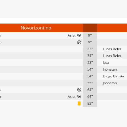
Novorizontino
n
9''
o
9''
22''
Lucas Belezi
34''
Lucas Belezi
53''
Jota
54''
Jhonatan
54''
Diogo Batista
55''
Jhonatan
n
64''
o
64''
83''