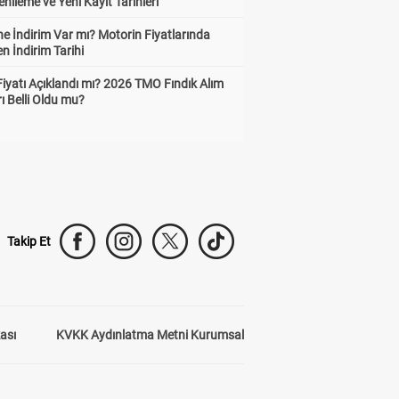
enileme ve Yeni Kayıt Tarihleri
e İndirim Var mı? Motorin Fiyatlarında
n İndirim Tarihi
Fiyatı Açıklandı mı? 2026 TMO Fındık Alım
rı Belli Oldu mu?
Takip Et
kası
KVKK Aydınlatma Metni Kurumsal