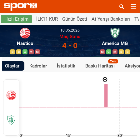
İLK11 KUR
Günün Özeti
At Yarışı Bankoları
TV
Hızlı Erişim
10.05.2026
Maç Sonu
Nautico
America MG
4 - 0
B
B
G
M
M
M
G
M
B
B
Yeni
Olaylar
Kadrolar
İstatistik
Baskı Haritası
Aksiyon
0'
15'
30'