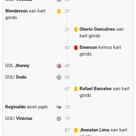
Wenderson
sarı kart
31'
gördü
Otavio Goncalves
sarı
31'
kart gördü
Emerson
kırmızı kart
42'
gördü.
GOL
Jhonny
45'
GOL!
Dodo
52'
Rafael Barcelos
sarı kart
67'
gördü
Reginaldo
asist yaptı.
73'
GOL!
Vinicius
73'
Jhonatan Lima
sarı kart
87'