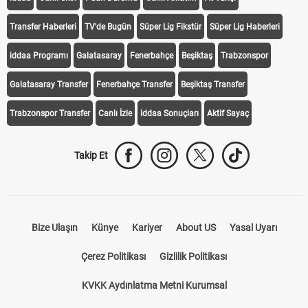
Transfer Haberleri
TV'de Bugün
Süper Lig Fikstür
Süper Lig Haberleri
iddaa Programı
Galatasaray
Fenerbahçe
Beşiktaş
Trabzonspor
Galatasaray Transfer
Fenerbahçe Transfer
Beşiktaş Transfer
Trabzonspor Transfer
Canlı İzle
iddaa Sonuçları
Aktif Sayaç
Takip Et
Bize Ulaşın
Künye
Kariyer
About US
Yasal Uyarı
Çerez Politikası
Gizlilik Politikası
KVKK Aydınlatma Metni Kurumsal