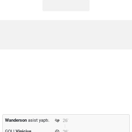
Wanderson
asist yaptı.
26'
GOL!
Vinicius
26'