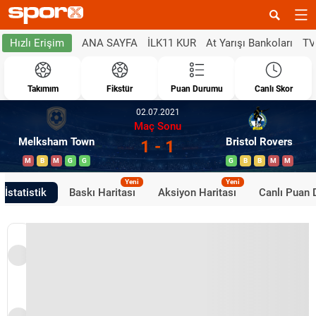
ANA SAYFA
İLK11 KUR
At Yarışı Bankoları
TV
Hızlı Erişim
Takımım
Fikstür
Puan Durumu
Canlı Skor
02.07.2021
Maç Sonu
Melksham Town
Bristol Rovers
1 - 1
M
B
M
G
G
G
B
B
M
M
Yeni
Yeni
İstatistik
Baskı Haritası
Aksiyon Haritası
Canlı Puan