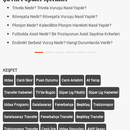
Trivela Nedir? Trivela Vuruşu Nasıl Yapılır?
Röveşata Nedir? Röveşata Vuruşu Nasıl Yapılır?
Plonjon Nedir? Kalecilikte Plonjon Hareketi Nasıl Yapılır?
Futbolda Asist Nedir? Bir Pozisyonun Asist Sayılma Kriterleri
Endirekt Serbest Vuruş Nedir? Hangi Durumlarda Verilir?
KEŞFET
iddaa
Canlı Skor
Puan Durumu
Canlı Anlatım
At Yarışı
Transfer Haberleri
TV'de Bugün
Süper Lig Fikstür
Süper Lig Haberleri
iddaa Programı
Galatasaray
Fenerbahçe
Beşiktaş
Trabzonspor
Galatasaray Transfer
Fenerbahçe Transfer
Beşiktaş Transfer
Trabzonspor Transfer
Canlı İzle
iddaa Sonuçları
Aktif Sayaç