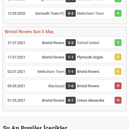
12.09.2020
Exmouth Town FC
0-2
Melksham Town
G
Bristol Rovers Son 5 Maç
31.07.2021
Bristol Rovers
3-2
Oxford United
G
17.07.2021
Bristol Rovers
1-1
Plymouth Argyle
B
02.07.2021
Melksham Town
1-1
Bristol Rovers
B
09.05.2021
Blackpool
1-0
Bristol Rovers
M
01.05.2021
Bristol Rovers
0-1
Crewe Alexandra
M
Şu An Popüler İçerikler