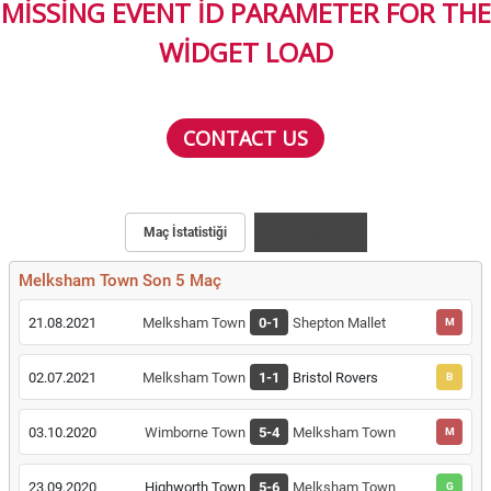
MISSING EVENT ID PARAMETER FOR THE
WIDGET LOAD
CONTACT US
Maç İstatistiği
Karşılaştırma
Melksham Town Son 5 Maç
21.08.2021
Melksham Town
0-1
Shepton Mallet
M
02.07.2021
Melksham Town
1-1
Bristol Rovers
B
03.10.2020
Wimborne Town
5-4
Melksham Town
M
23.09.2020
Highworth Town
5-6
Melksham Town
G