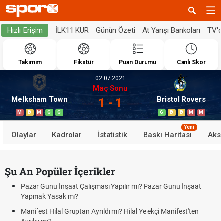
İLK11 KUR
Günün Özeti
At Yarışı Bankoları
TV'
Hızlı Erişim
Takımım
Fikstür
Puan Durumu
Canlı Skor
02.07.2021
Maç Sonu
Melksham Town
Bristol Rovers
1 - 1
M
B
M
G
G
G
B
B
M
M
Yeni
Olaylar
Kadrolar
İstatistik
Baskı Haritası
Aks
Şu An Popüler İçerikler
Pazar Günü İnşaat Çalışması Yapılır mı? Pazar Günü İnşaat
Yapmak Yasak mı?
Manifest Hilal Gruptan Ayrıldı mı? Hilal Yelekçi Manifest'ten