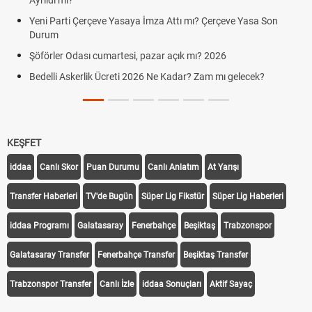
Ayrıldı mı?
Yeni Parti Çerçeve Yasaya İmza Attı mı? Çerçeve Yasa Son
Durum
Şöförler Odası cumartesi, pazar açık mı? 2026
Bedelli Askerlik Ücreti 2026 Ne Kadar? Zam mı gelecek?
KEŞFET
iddaa
Canlı Skor
Puan Durumu
Canlı Anlatım
At Yarışı
Transfer Haberleri
TV'de Bugün
Süper Lig Fikstür
Süper Lig Haberleri
iddaa Programı
Galatasaray
Fenerbahçe
Beşiktaş
Trabzonspor
Galatasaray Transfer
Fenerbahçe Transfer
Beşiktaş Transfer
Trabzonspor Transfer
Canlı İzle
iddaa Sonuçları
Aktif Sayaç