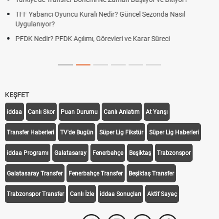
ezonda Nasıl
Deplasman Golü Kuralı Nedir? Hangi Organiza
Uygulanıyor?
r Süreci
DGS Sonuçları Ne Zaman Açıklanacak 2026? 
Tarihini Duyurdu
KEŞFET
iddaa
Canlı Skor
Puan Durumu
Canlı Anlatım
At Yarışı
Transfer Haberleri
TV'de Bugün
Süper Lig Fikstür
Süper Lig Haberleri
iddaa Programı
Galatasaray
Fenerbahçe
Beşiktaş
Trabzonspor
Galatasaray Transfer
Fenerbahçe Transfer
Beşiktaş Transfer
Trabzonspor Transfer
Canlı İzle
iddaa Sonuçları
Aktif Sayaç