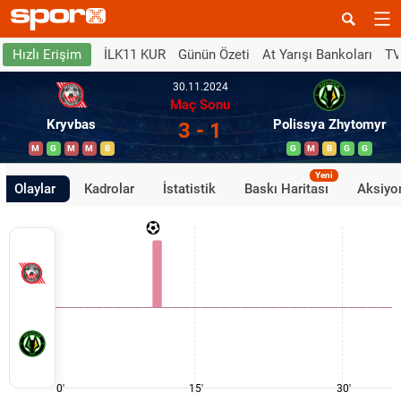
İLK11 KUR
Günün Özeti
At Yarışı Bankoları
TV
Hızlı Erişim
30.11.2024
Maç Sonu
Kryvbas
Polissya Zhytomyr
3 - 1
M
G
M
M
B
G
M
B
G
G
Yeni
Olaylar
Kadrolar
İstatistik
Baskı Haritası
Aksiyon
0'
15'
30'