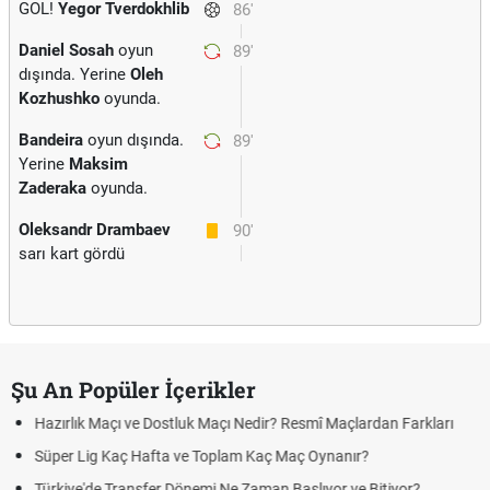
GOL!
Yegor Tverdokhlib
86'
Daniel Sosah
oyun
89'
dışında. Yerine
Oleh
Kozhushko
oyunda.
Bandeira
oyun dışında.
89'
Yerine
Maksim
Zaderaka
oyunda.
Oleksandr Drambaev
90'
sarı kart gördü
Şu An Popüler İçerikler
 Maçlardan Farkları
Puan Durumunda AG, OM ve Diğer Kısaltmalar 
nanır?
Skor Ne Demek? Sporda Skor ve Sonuç Kavraml
or ve Bitiyor?
Futbol Nasıl Oynanır? Temel Futbol Kuralları