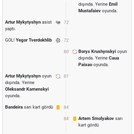
dışında. Yerine
Emil
Mustafaiev
oyunda.
Artur Mykytyshyn
asist
72'
yaptı.
GOL!
Yegor Tverdokhlib
72'
Borys Krushynskyi
oyun
80'
dışında. Yerine
Caua
Paixao
oyunda.
Artur Mykytyshyn
oyun
81'
dışında. Yerine
Oleksandr Kamenskyi
oyunda.
Bandeira
sarı kart gördü
84'
Artem Smolyakov
sarı
84'
kart gördü