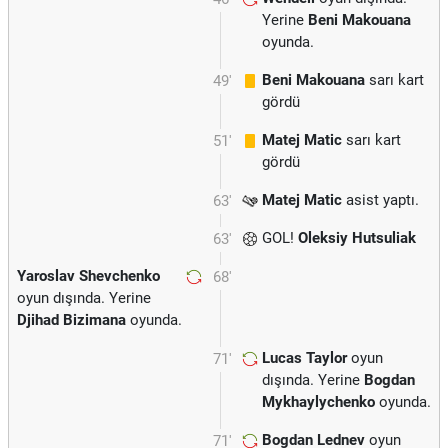
Yerine
Beni Makouana
oyunda.
Beni Makouana
sarı kart
49'
gördü
Matej Matic
sarı kart
51'
gördü
Matej Matic
asist yaptı.
63'
GOL!
Oleksiy Hutsuliak
63'
Yaroslav Shevchenko
68'
oyun dışında. Yerine
Djihad Bizimana
oyunda.
Lucas Taylor
oyun
71'
dışında. Yerine
Bogdan
Mykhaylychenko
oyunda.
Bogdan Lednev
oyun
71'