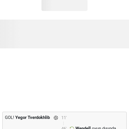
GOL!
Yegor Tverdokhlib
11'
Wendell
oyun dışında.
46'