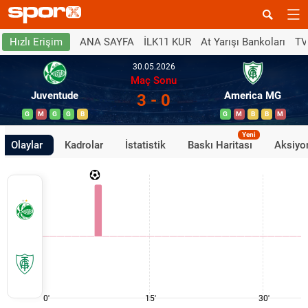
ANA SAYFA
İLK11 KUR
At Yarışı Bankoları
TV
Hızlı Erişim
30.05.2026
Maç Sonu
Juventude
America MG
3 - 0
G
M
G
G
B
G
M
B
B
M
Yeni
Olaylar
Kadrolar
İstatistik
Baskı Haritası
Aksiyon
0'
15'
30'