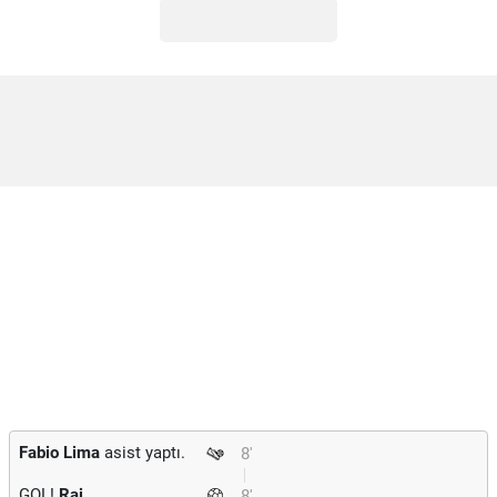
Fabio Lima
asist yaptı.
8'
GOL!
Rai
8'