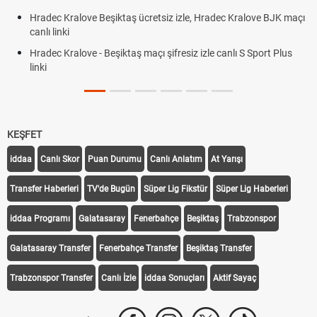
Hradec Kralove Beşiktaş ücretsiz izle, Hradec Kralove BJK maçı
canlı linki
Hradec Kralove - Beşiktaş maçı şifresiz izle canlı S Sport Plus
linki
KEŞFET
iddaa
Canlı Skor
Puan Durumu
Canlı Anlatım
At Yarışı
Transfer Haberleri
TV'de Bugün
Süper Lig Fikstür
Süper Lig Haberleri
iddaa Programı
Galatasaray
Fenerbahçe
Beşiktaş
Trabzonspor
Galatasaray Transfer
Fenerbahçe Transfer
Beşiktaş Transfer
Trabzonspor Transfer
Canlı İzle
iddaa Sonuçları
Aktif Sayaç