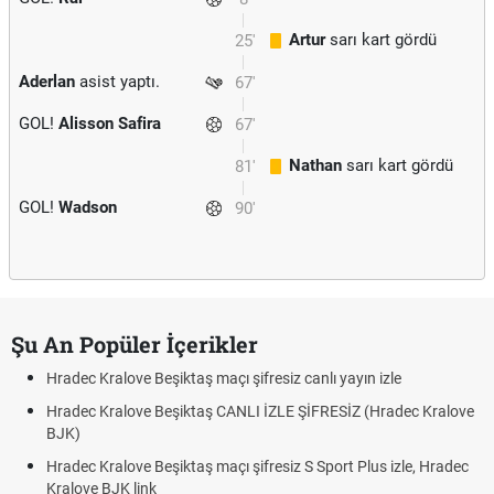
Artur
sarı kart gördü
25'
Aderlan
asist yaptı.
67'
GOL!
Alisson Safira
67'
Nathan
sarı kart gördü
81'
GOL!
Wadson
90'
Şu An Popüler İçerikler
Hradec Kralove Beşiktaş maçı şifresiz canlı yayın izle
Hradec Kralove Beşiktaş CANLI İZLE ŞİFRESİZ (Hradec Kralove
BJK)
Hradec Kralove Beşiktaş maçı şifresiz S Sport Plus izle, Hradec
Kralove BJK link