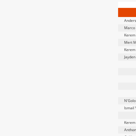
Anders
Marco 
Kerem 
Mert M
Kerem 
Jayden
N'Golo
Ismail
Kerem 
Antho