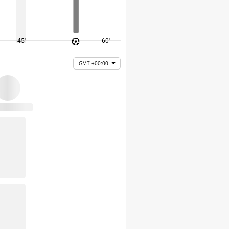
45'
60'
75'
GMT +00:00