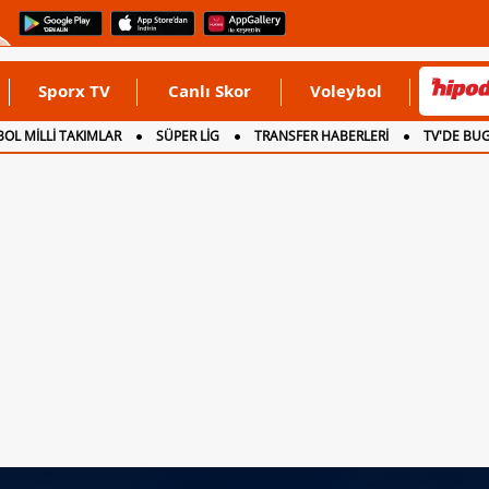
Sporx TV
Canlı Skor
Voleybol
OL MİLLİ TAKIMLAR
SÜPER LİG
TRANSFER HABERLERİ
TV'DE BU