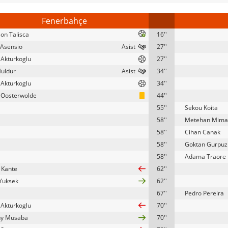
Fenerbahçe
on Talisca
16''
Asensio
27''
Akturkoglu
27''
uldur
34''
Akturkoglu
34''
 Oosterwolde
44''
55''
Sekou Koita
58''
Metehan Mima
58''
Cihan Canak
58''
Goktan Gurpuz
58''
Adama Traore
 Kante
62''
 Yuksek
62''
67''
Pedro Pereira
Akturkoglu
70''
ny Musaba
70''