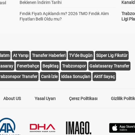
Beklenen İndirim Tarihi
Kanald
asıl
Fındık Fiyatı Açıklandı mı? 2026 TMO Fındık Alım
Trabzo
Fiyatları Belli Oldu mu?
Ligi Pla
latım
At Yarışı
Transfer Haberleri
TV'de Bugün
Süper Lig Fikstür
tasaray
Fenerbahçe
Beşiktaş
Trabzonspor
Galatasaray Transfer
rabzonspor Transfer
Canlı İzle
iddaa Sonuçları
Aktif Sayaç
About US
Yasal Uyarı
Çerez Politikası
Gizlilik Politi