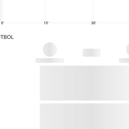
0'
15'
30'
UTBOL