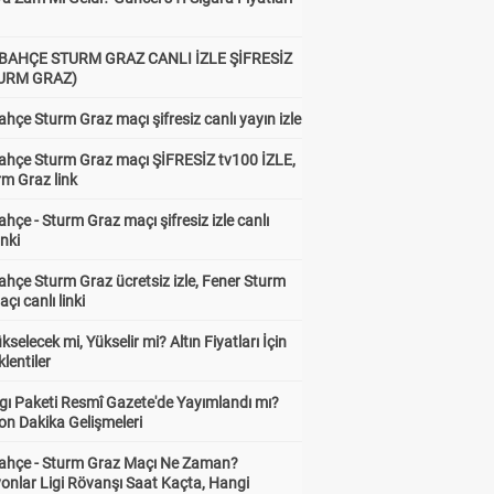
BAHÇE STURM GRAZ CANLI İZLE ŞİFRESİZ
TURM GRAZ)
hçe Sturm Graz maçı şifresiz canlı yayın izle
ahçe Sturm Graz maçı ŞİFRESİZ tv100 İZLE,
rm Graz link
hçe - Sturm Graz maçı şifresiz izle canlı
inki
hçe Sturm Graz ücretsiz izle, Fener Sturm
çı canlı linki
ükselecek mi, Yükselir mi? Altın Fiyatları İçin
lentiler
gı Paketi Resmî Gazete'de Yayımlandı mı?
on Dakika Gelişmeleri
ahçe - Sturm Graz Maçı Ne Zaman?
onlar Ligi Rövanşı Saat Kaçta, Hangi