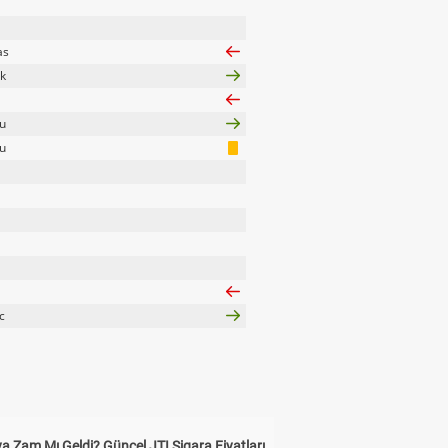
as
k
u
u
c
a Zam Mı Geldi? Güncel JTI Sigara Fiyatları