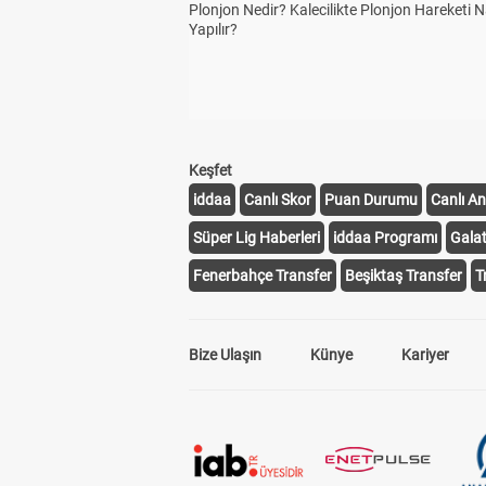
Plonjon Nedir? Kalecilikte Plonjon Hareketi N
Yapılır?
Keşfet
iddaa
Canlı Skor
Puan Durumu
Canlı An
Süper Lig Haberleri
iddaa Programı
Gala
Fenerbahçe Transfer
Beşiktaş Transfer
T
Bize Ulaşın
Künye
Kariyer