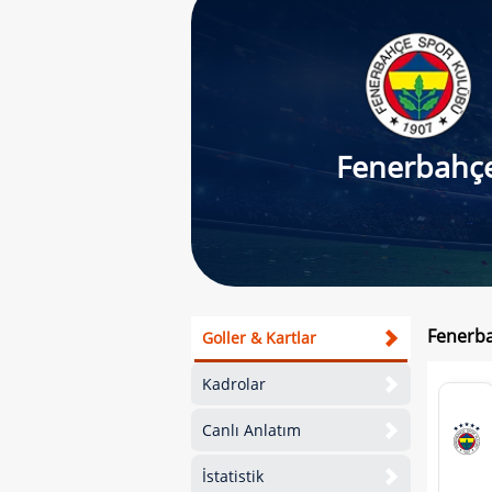
Fenerbahç
Fenerba
Goller & Kartlar
Kadrolar
Canlı Anlatım
İstatistik