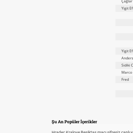
Çağlar
Yigit E
Yigit E
Anders
Sidiki 
Marco 
Fred
Şu An Popüler İçerikler
Hradec Kralove Beşiktaş maçı şifresiz canlı 