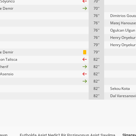
 Söyüncü
70''
fe Demir
70''
76''
Dimitrios Gout
76''
Matej Hanouse
76''
Ogulcan Ulgun
76''
Henry Onyekur
79''
Henry Onyekur
fe Demir
79''
on Talisca
82''
Cherif
82''
Asensio
82''
82''
82''
Sekou Koita
82''
Dal Varesanovi
yayın
Futbolda Asist Nedir? Bir Pozisyonun Asist Sayılma
Sigaray