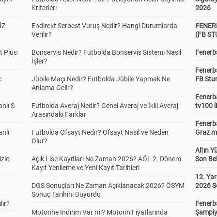
Kriterleri
2026
İZ
Endirekt Serbest Vuruş Nedir? Hangi Durumlarda
FENER
Verilir?
(FB S
t Plus
Bonservis Nedir? Futbolda Bonservis Sistemi Nasıl
Fenerba
İşler?
Fenerb
c
Jübile Maçı Nedir? Futbolda Jübile Yapmak Ne
FB Stu
Anlama Gelir?
Fenerba
anlı S
Futbolda Averaj Nedir? Genel Averaj ve İkili Averaj
tv100 l
Arasındaki Farklar
Fenerba
anlı
Futbolda Ofsayt Nedir? Ofsayt Nasıl ve Neden
Graz ma
Olur?
Altın Y
zle,
Açık Lise Kayıtları Ne Zaman 2026? AÖL 2. Dönem
Son Bek
Kayıt Yenileme ve Yeni Kayıt Tarihleri
12. Yar
DGS Sonuçları Ne Zaman Açıklanacak 2026? ÖSYM
2026 S
Sonuç Tarihini Duyurdu
lır?
Fenerb
Motorine İndirim Var mı? Motorin Fiyatlarında
Şampiy