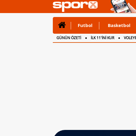
Futbol
Basketbol
GÜNÜN ÖZETİ
İLK 11'İNİ KUR
VOLEYB
CANLI ANLATIM
İNGİLTERE