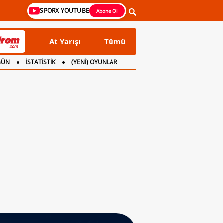
SPORX YOUTUBE
Abone Ol
At Yarışı
Tümü
GÜN
İSTATİSTİK
(YENİ) OYUNLAR