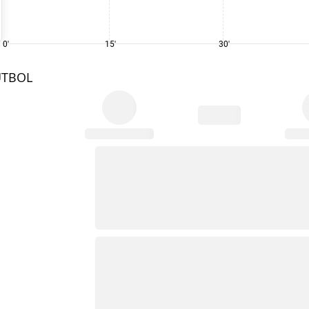
0'
15'
30'
UTBOL