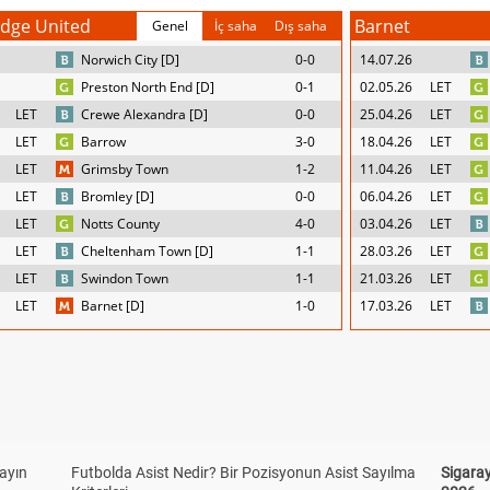
dge United
Barnet
Genel
İç saha
Dış saha
Norwich City [D]
0-0
14.07.26
Preston North End [D]
0-1
02.05.26
LET
LET
Crewe Alexandra [D]
0-0
25.04.26
LET
LET
Barrow
3-0
18.04.26
LET
LET
Grimsby Town
1-2
11.04.26
LET
LET
Bromley [D]
0-0
06.04.26
LET
LET
Notts County
4-0
03.04.26
LET
LET
Cheltenham Town [D]
1-1
28.03.26
LET
LET
Swindon Town
1-1
21.03.26
LET
LET
Barnet [D]
1-0
17.03.26
LET
yayın
Futbolda Asist Nedir? Bir Pozisyonun Asist Sayılma
Sigaray