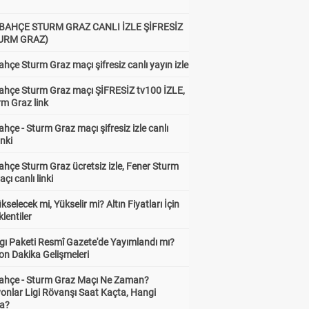
BAHÇE STURM GRAZ CANLI İZLE ŞİFRESİZ
TURM GRAZ)
hçe Sturm Graz maçı şifresiz canlı yayın izle
ahçe Sturm Graz maçı ŞİFRESİZ tv100 İZLE,
rm Graz link
hçe - Sturm Graz maçı şifresiz izle canlı
inki
hçe Sturm Graz ücretsiz izle, Fener Sturm
çı canlı linki
ükselecek mi, Yükselir mi? Altın Fiyatları İçin
lentiler
gı Paketi Resmî Gazete'de Yayımlandı mı?
on Dakika Gelişmeleri
ahçe - Sturm Graz Maçı Ne Zaman?
onlar Ligi Rövanşı Saat Kaçta, Hangi
a?