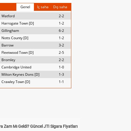
Genel
İç saha
Dış saha
Watford
2-2
Harrogate Town [D]
1-2
Gillingham
6-2
Notts County [D]
1-2
Barrow
3-2
Fleetwood Town [D]
2-5
Bromley
2-2
Cambridge United
1-0
Milton Keynes Dons [D]
1-3
Crawley Town [D]
1-1
a Zam Mı Geldi? Güncel JTI Sigara Fiyatları