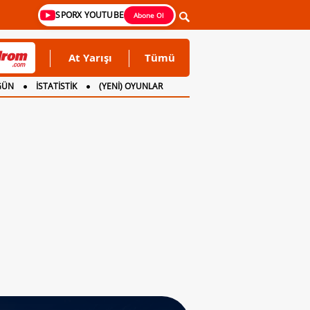
SPORX YOUTUBE
Abone Ol
At Yarışı
Tümü
GÜN
İSTATİSTİK
(YENİ) OYUNLAR