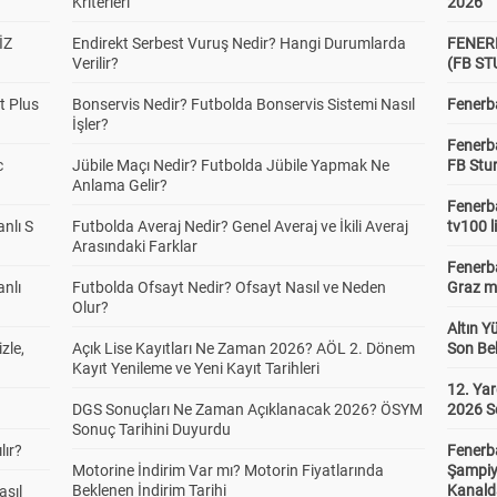
Kriterleri
2026
İZ
Endirekt Serbest Vuruş Nedir? Hangi Durumlarda
FENER
Verilir?
(FB S
t Plus
Bonservis Nedir? Futbolda Bonservis Sistemi Nasıl
Fenerba
İşler?
Fenerb
c
Jübile Maçı Nedir? Futbolda Jübile Yapmak Ne
FB Stu
Anlama Gelir?
Fenerba
anlı S
Futbolda Averaj Nedir? Genel Averaj ve İkili Averaj
tv100 l
Arasındaki Farklar
Fenerba
anlı
Futbolda Ofsayt Nedir? Ofsayt Nasıl ve Neden
Graz ma
Olur?
Altın Y
zle,
Açık Lise Kayıtları Ne Zaman 2026? AÖL 2. Dönem
Son Bek
Kayıt Yenileme ve Yeni Kayıt Tarihleri
12. Yar
DGS Sonuçları Ne Zaman Açıklanacak 2026? ÖSYM
2026 S
Sonuç Tarihini Duyurdu
lır?
Fenerb
Motorine İndirim Var mı? Motorin Fiyatlarında
Şampiy
Beklenen İndirim Tarihi
Kanald
asıl