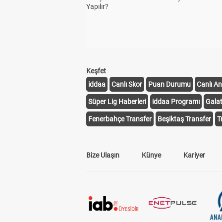
Yapılır?
Keşfet
iddaa
Canlı Skor
Puan Durumu
Canlı An
Süper Lig Haberleri
iddaa Programı
Gala
Fenerbahçe Transfer
Beşiktaş Transfer
T
Bize Ulaşın
Künye
Kariyer