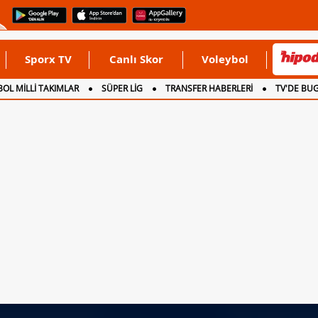
Sporx TV
Canlı Skor
Voleybol
OL MİLLİ TAKIMLAR
SÜPER LİG
TRANSFER HABERLERİ
TV'DE BU