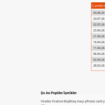
Cambri
04.08.26
24.07.26
02.05.26
25.04.26
21.04.26
16.04.26
11.04.26
06.04.26
02.04.26
28.03.26
Şu An Popüler İçerikler
Hradec Kralove Beşiktaş maçı şifresiz canlı 