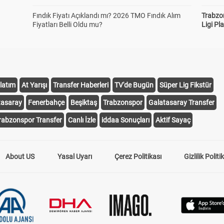
Fındık Fiyatı Açıklandı mı? 2026 TMO Fındık Alım
Trabzo
Fiyatları Belli Oldu mu?
Ligi Pla
latım
At Yarışı
Transfer Haberleri
TV'de Bugün
Süper Lig Fikstür
tasaray
Fenerbahçe
Beşiktaş
Trabzonspor
Galatasaray Transfer
rabzonspor Transfer
Canlı İzle
iddaa Sonuçları
Aktif Sayaç
About US
Yasal Uyarı
Çerez Politikası
Gizlilik Politi