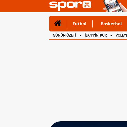
Futbol
Basketbol
GÜNÜN ÖZETİ
İLK 11'İNİ KUR
VOLEYB
CANLI ANLATIM
İNGİLTERE