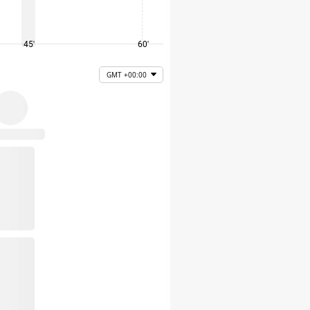
45'
60'
75'
GMT +00:00