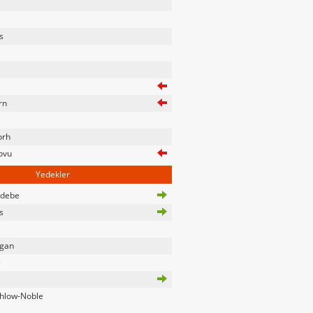
s
rn
orh
ovu
Yedekler
debe
s
igan
e
hlow-Noble