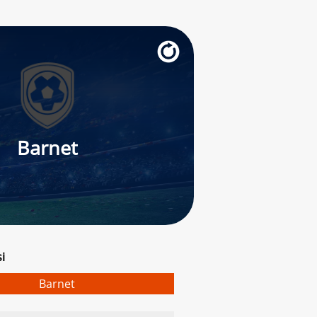
Barnet
i
Barnet