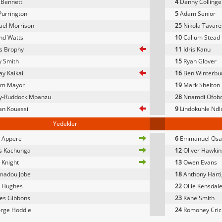
 Bennett
4
Danny Collinge
urrington
5
Adam Senior
el Morrison
25
Nikola Tavare
nd Watts
10
Callum Stead
s Brophy
11
Idris Kanu
 Smith
15
Ryan Glover
ay Kaikai
16
Ben Winterbu
m Mayor
19
Mark Shelton
ly-Ruddock Mpanzu
28
Nnamdi Ofob
an Kouassi
9
Lindokuhle Ndl
Yedekler
 Appere
6
Emmanuel Osa
s Kachunga
12
Oliver Hawkin
 Knight
13
Owen Evans
adou Jobe
18
Anthony Hart
 Hughes
22
Ollie Kensdal
es Gibbons
23
Kane Smith
rge Hoddle
24
Romoney Cric