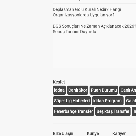
Deplasman Golü Kuralı Nedir? Hangi
Organizasyonlarda Uygulanıyor?
DGS Sonuçları Ne Zaman Açıklanacak 2026
Sonuç Tarihini Duyurdu
Keşfet
iddaa
Canlı Skor
Puan Durumu
Canlı An
Süper Lig Haberleri
iddaa Programı
Gala
Fenerbahçe Transfer
Beşiktaş Transfer
T
Bize Ulaşın
Künye
Kariyer