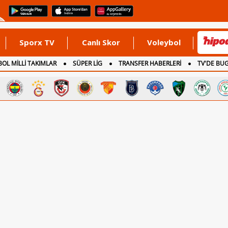
Sporx TV
Canlı Skor
Voleybol
OL MİLLİ TAKIMLAR
SÜPER LİG
TRANSFER HABERLERİ
TV'DE BU