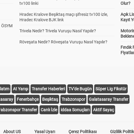
tv100 linki
Olur?
Hradec Kralove Beşiktaş maçı şifresiz tv100 izle,
Açık L
Hradec Kralove BJK link
Kayıt Y
? ÖSYM
Trivela Nedir? Trivela Vuruşu Nasıl Yapılır?
Motorin
Beklene
Röveşata Nedir? Röveşata Vuruşu Nasıl Yapılır?
Fındık 
Fiyatla
latım
At Yarışı
Transfer Haberleri
TV'de Bugün
Süper Lig Fikstür
tasaray
Fenerbahçe
Beşiktaş
Trabzonspor
Galatasaray Transfer
rabzonspor Transfer
Canlı İzle
iddaa Sonuçları
Aktif Sayaç
About US
Yasal Uyarı
Çerez Politikası
Gizlilik Politi