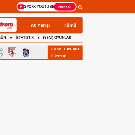
SPORX YOUTUBE
Abone Ol
At Yarışı
Tümü
GÜN
İSTATİSTİK
(YENİ) OYUNLAR
Puan Durumu
Fikstür