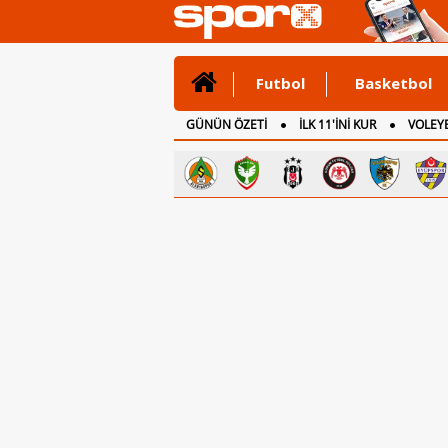
Futbol
Basketbol
GÜNÜN ÖZETİ
İLK 11'İNİ KUR
VOLEYB
CANLI ANLATIM
İNGİLTERE