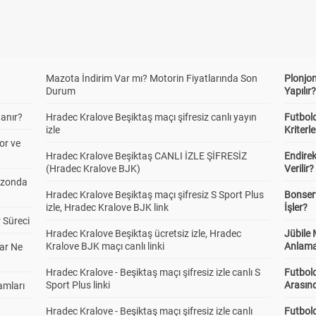
Mazota İndirim Var mı? Motorin Fiyatlarında Son
Plonjon
Durum
Yapılır
anır?
Hradec Kralove Beşiktaş maçı şifresiz canlı yayın
Futbold
izle
Kriterle
or ve
Hradec Kralove Beşiktaş CANLI İZLE ŞİFRESİZ
Endire
(Hradec Kralove BJK)
Verilir?
ezonda
Hradec Kralove Beşiktaş maçı şifresiz S Sport Plus
Bonserv
izle, Hradec Kralove BJK link
İşler?
 Süreci
Hradec Kralove Beşiktaş ücretsiz izle, Hradec
Jübile
Kralove BJK maçı canlı linki
Anlama
ar Ne
Hradec Kralove - Beşiktaş maçı şifresiz izle canlı S
Futbold
Sport Plus linki
Arasınd
amları
Hradec Kralove - Beşiktaş maçı şifresiz izle canlı
Futbol