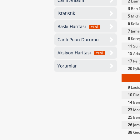
Canlı Anlatım
2
Liam
3
Ben P
İstatistik
5
Micha
6
Kella
Baskı Haritası
YENİ
7
Jame
8
Korey
Canlı Puan Durumu
11
Sull
Aksiyon Haritası
15
Ada
YENİ
17
Pel
Yorumlar
20
Kyli
9
Louis
10
Elia
14
Ben
23
Mam
25
Ben
26
Jam
38
Geo