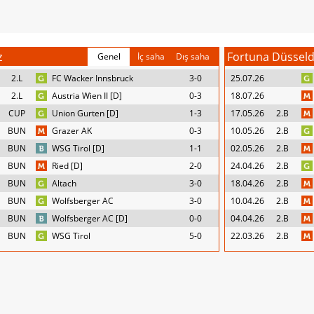
z
Fortuna Düsseld
Genel
İç saha
Dış saha
2.L
FC Wacker Innsbruck
3-0
25.07.26
2.L
Austria Wien II [D]
0-3
18.07.26
CUP
Union Gurten [D]
1-3
17.05.26
2.B
BUN
Grazer AK
0-3
10.05.26
2.B
BUN
WSG Tirol [D]
1-1
02.05.26
2.B
BUN
Ried [D]
2-0
24.04.26
2.B
BUN
Altach
3-0
18.04.26
2.B
BUN
Wolfsberger AC
3-0
10.04.26
2.B
BUN
Wolfsberger AC [D]
0-0
04.04.26
2.B
BUN
WSG Tirol
5-0
22.03.26
2.B