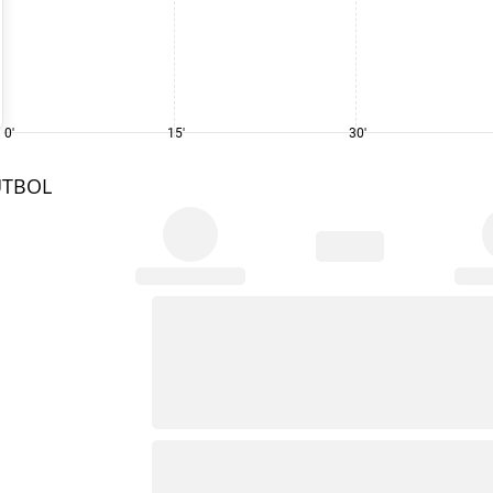
0'
15'
30'
UTBOL