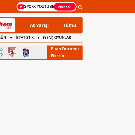
SPORX YOUTUBE
Abone Ol
At Yarışı
Tümü
GÜN
İSTATİSTİK
(YENİ) OYUNLAR
Puan Durumu
Fikstür