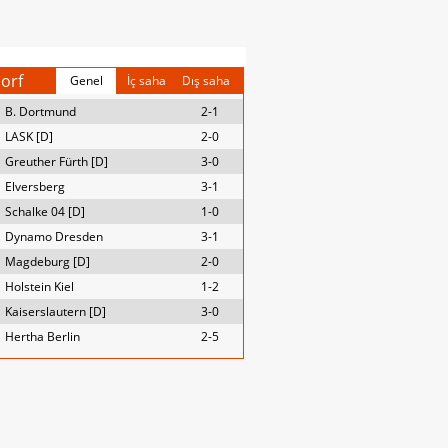
orf
Genel
İç saha
Dış saha
B. Dortmund
2-1
LASK [D]
2-0
Greuther Fürth [D]
3-0
Elversberg
3-1
Schalke 04 [D]
1-0
Dynamo Dresden
3-1
Magdeburg [D]
2-0
Holstein Kiel
1-2
Kaiserslautern [D]
3-0
Hertha Berlin
2-5