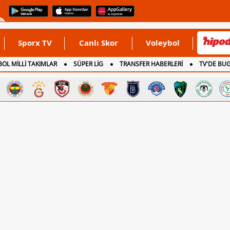
Sporx TV
Canlı Skor
Voleybol
OL MİLLİ TAKIMLAR
SÜPER LİG
TRANSFER HABERLERİ
TV'DE BU