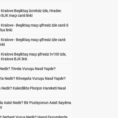
Kralove Beşiktaş ücretsiz izle, Hradec
 BJK maçı canlı linki
Kralove - Beşiktaş maçı şifresiz izle canlı S
lus linki
Kralove - Beşiktaş maçı şifresiz izle canlı
inki
Kralove Beşiktaş maçı şifresiz tv100 izle,
 Kralove BJK link
 Nedir? Trivela Vuruşu Nasıl Yapılır?
ta Nedir? Röveşata Vuruşu Nasıl Yapılır?
 Nedir? Kalecilikte Plonjon Hareketi Nasıl
?
a Asist Nedir? Bir Pozisyonun Asist Sayılma
ri
kt Serbest Vuruş Nedir? Hangi Durumlarda