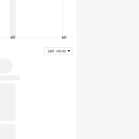
45'
60'
75'
GMT +00:00