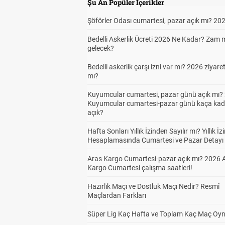
Şu An Popüler İçerikler
Şöförler Odası cumartesi, pazar açık mı? 20
Bedelli Askerlik Ücreti 2026 Ne Kadar? Zam 
gelecek?
Bedelli askerlik çarşı izni var mı? 2026 ziyare
mı?
Kuyumcular cumartesi, pazar günü açık mı? 
Kuyumcular cumartesi-pazar günü kaça kad
açık?
Hafta Sonları Yıllık İzinden Sayılır mı? Yıllık İz
Hesaplamasında Cumartesi ve Pazar Detayı
Aras Kargo Cumartesi-pazar açık mı? 2026 
Kargo Cumartesi çalışma saatleri!
Hazırlık Maçı ve Dostluk Maçı Nedir? Resmî
Maçlardan Farkları
Süper Lig Kaç Hafta ve Toplam Kaç Maç Oyn