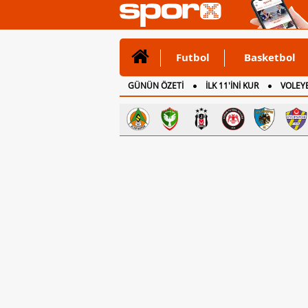
Futbol
Basketbol
GÜNÜN ÖZETİ
İLK 11'İNİ KUR
VOLEYB
CANLI ANLATIM
İNGİLTERE