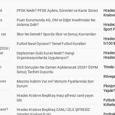
26
PFDK Nedir? PFDK Açılımı, Görevleri ve Karar Süreci
Hradec 
Kralove
mı
Puan Durumunda AG, OM ve Diğer Kısaltmalar Ne
Anlama Gelir?
Hradec 
Sport P
t var
Skor Ne Demek? Sporda Skor ve Sonuç Kavramları
Hradec 
tv100 l
Futbol Nasıl Oynanır? Temel Futbol Kuralları
2026 |
ar
Hradec 
Deplasman Golü Kuralı Nedir? Hangi
Hradec
Organizasyonlarda Uygulanıyor?
in
Trivela
DGS Sonuçları Ne Zaman Açıklanacak 2026? ÖSYM
Sonuç Tarihini Duyurdu
Röveşa
Aras
Mazota İndirim Var mı? Motorin Fiyatlarında Son
Durum
Plonjon
Yapılır
Hradec Kralove Beşiktaş maçı şifresiz canlı yayın
izle
Futbold
Kriterle
anır?
Hradec Kralove Beşiktaş CANLI İZLE ŞİFRESİZ
(Hradec Kralove BJK)
Endire