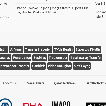
or ve
Verilir?
Hradec Kralove Beşiktaş maçı şifresiz S Sport Plus
izle, Hradec Kralove BJK link
Bonserv
ezonda
İşler?
latım
At Yarışı
Transfer Haberleri
TV'de Bugün
Süper Lig Fikstür
tasaray
Fenerbahçe
Beşiktaş
Trabzonspor
Galatasaray Transfer
rabzonspor Transfer
Canlı İzle
iddaa Sonuçları
Aktif Sayaç
About US
Yasal Uyarı
Çerez Politikası
Gizlilik Politi