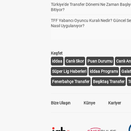
Türkiye'de Transfer Dönemi Ne Zaman Başlıy
Bitiyor?
TFF Yabancı Oyuncu Kuralı Nedir? Güncel S
Nasıl Uygulanıyor?
Keşfet
iddaa
Canlı Skor
Puan Durumu
Canlı An
Süper Lig Haberleri
iddaa Programı
Gala
Fenerbahçe Transfer
Beşiktaş Transfer
T
Bize Ulaşın
Künye
Kariyer