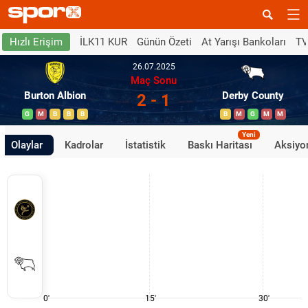
İLK11 KUR
Günün Özeti
At Yarışı Bankoları
TV
Hızlı Erişim
26.07.2025
Maç Sonu
Burton Albion
Derby County
2 - 1
G
M
B
B
B
B
M
G
M
M
Yeni
Olaylar
Kadrolar
İstatistik
Baskı Haritası
Aksiyon
0'
15'
30'