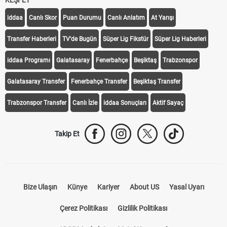
KEŞFET
iddaa
Canlı Skor
Puan Durumu
Canlı Anlatım
At Yarışı
Transfer Haberleri
TV'de Bugün
Süper Lig Fikstür
Süper Lig Haberleri
iddaa Programı
Galatasaray
Fenerbahçe
Beşiktaş
Trabzonspor
Galatasaray Transfer
Fenerbahçe Transfer
Beşiktaş Transfer
Trabzonspor Transfer
Canlı İzle
iddaa Sonuçları
Aktif Sayaç
Takip Et
Bize Ulaşın
Künye
Kariyer
About US
Yasal Uyarı
Çerez Politikası
Gizlilik Politikası