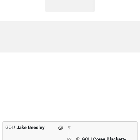
GOL!
Jake Beesley
9'
GOL!
Corey Blackett-
63'