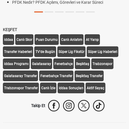
PFDK Nedir? PFDK Açılımı, Görevleri ve Karar Süreci
KEŞFET
iddaa
Canlı Skor
Puan Durumu
Canlı Anlatım
At Yarışı
Transfer Haberleri
TV'de Bugün
Süper Lig Fikstür
Süper Lig Haberleri
iddaa Programı
Galatasaray
Fenerbahçe
Beşiktaş
Trabzonspor
Galatasaray Transfer
Fenerbahçe Transfer
Beşiktaş Transfer
Trabzonspor Transfer
Canlı İzle
iddaa Sonuçları
Aktif Sayaç
Takip Et