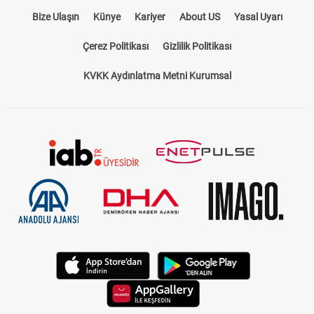
Bize Ulaşın
Künye
Kariyer
About US
Yasal Uyarı
Çerez Politikası
Gizlilik Politikası
KVKK Aydınlatma Metni Kurumsal