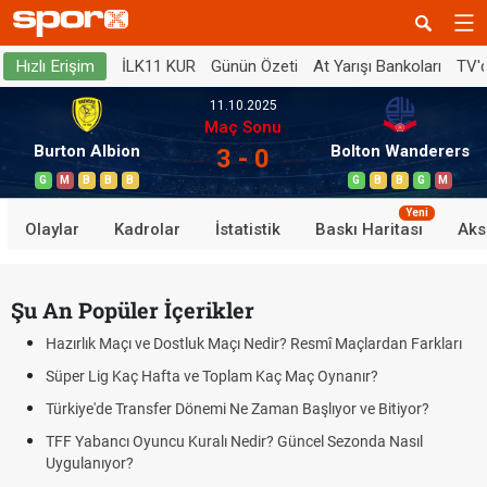
İLK11 KUR
Günün Özeti
At Yarışı Bankoları
TV'
Hızlı Erişim
11.10.2025
Maç Sonu
Burton Albion
Bolton Wanderers
3 - 0
G
M
B
B
B
G
B
B
G
M
Yeni
Olaylar
Kadrolar
İstatistik
Baskı Haritası
Aks
Şu An Popüler İçerikler
Hazırlık Maçı ve Dostluk Maçı Nedir? Resmî Maçlardan Farkları
Süper Lig Kaç Hafta ve Toplam Kaç Maç Oynanır?
Türkiye'de Transfer Dönemi Ne Zaman Başlıyor ve Bitiyor?
TFF Yabancı Oyuncu Kuralı Nedir? Güncel Sezonda Nasıl
Uygulanıyor?