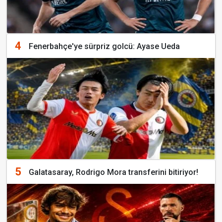
4
Fenerbahçe'ye sürpriz golcü: Ayase Ueda
5
Galatasaray, Rodrigo Mora transferini bitiriyor!