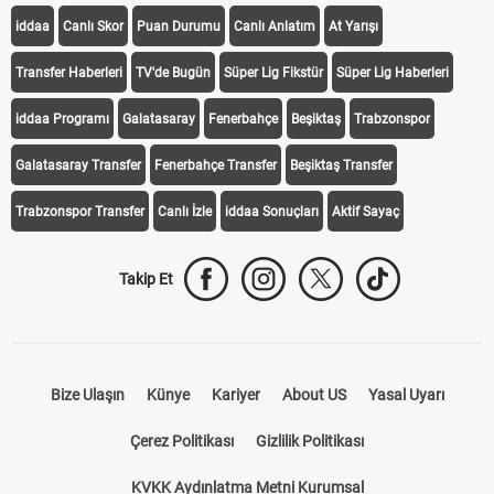
iddaa
Canlı Skor
Puan Durumu
Canlı Anlatım
At Yarışı
Transfer Haberleri
TV'de Bugün
Süper Lig Fikstür
Süper Lig Haberleri
iddaa Programı
Galatasaray
Fenerbahçe
Beşiktaş
Trabzonspor
Galatasaray Transfer
Fenerbahçe Transfer
Beşiktaş Transfer
Trabzonspor Transfer
Canlı İzle
iddaa Sonuçları
Aktif Sayaç
Takip Et
Bize Ulaşın
Künye
Kariyer
About US
Yasal Uyarı
Çerez Politikası
Gizlilik Politikası
KVKK Aydınlatma Metni Kurumsal