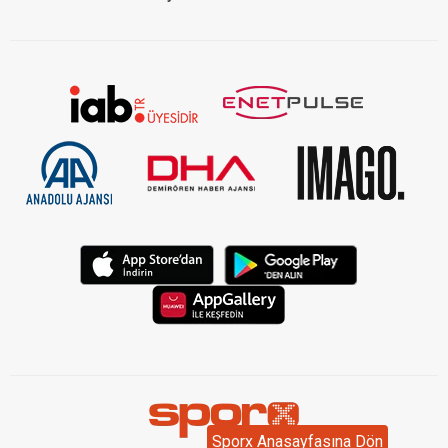
Sporx Anasayfasına Dön