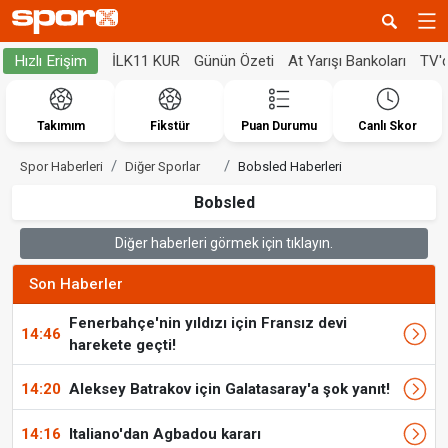
İLK11 KUR
Günün Özeti
At Yarışı Bankoları
TV'
Hızlı Erişim
Takımım
Fikstür
Puan Durumu
Canlı Skor
Spor Haberleri
Diğer Sporlar
Bobsled Haberleri
Bobsled
Diğer haberleri görmek için tıklayın.
Son Haberler
Fenerbahçe'nin yıldızı için Fransız devi
14:46
harekete geçti!
14:20
Aleksey Batrakov için Galatasaray'a şok yanıt!
14:16
Italiano'dan Agbadou kararı