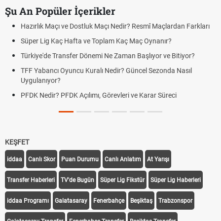
Şu An Popüler İçerikler
Hazırlık Maçı ve Dostluk Maçı Nedir? Resmî Maçlardan Farkları
Süper Lig Kaç Hafta ve Toplam Kaç Maç Oynanır?
Türkiye'de Transfer Dönemi Ne Zaman Başlıyor ve Bitiyor?
TFF Yabancı Oyuncu Kuralı Nedir? Güncel Sezonda Nasıl
Uygulanıyor?
PFDK Nedir? PFDK Açılımı, Görevleri ve Karar Süreci
KEŞFET
iddaa
Canlı Skor
Puan Durumu
Canlı Anlatım
At Yarışı
Transfer Haberleri
TV'de Bugün
Süper Lig Fikstür
Süper Lig Haberleri
iddaa Programı
Galatasaray
Fenerbahçe
Beşiktaş
Trabzonspor