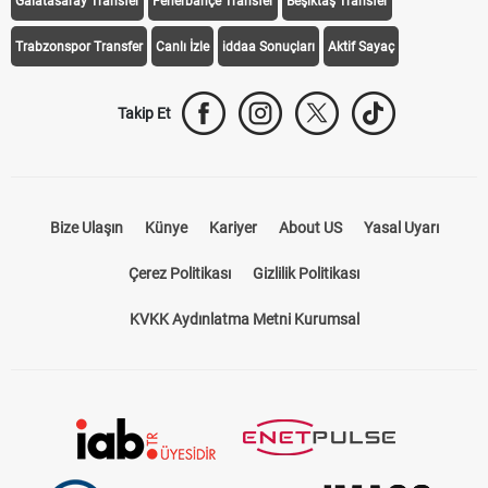
Galatasaray Transfer
Fenerbahçe Transfer
Beşiktaş Transfer
Trabzonspor Transfer
Canlı İzle
iddaa Sonuçları
Aktif Sayaç
Takip Et
Bize Ulaşın
Künye
Kariyer
About US
Yasal Uyarı
Çerez Politikası
Gizlilik Politikası
KVKK Aydınlatma Metni Kurumsal