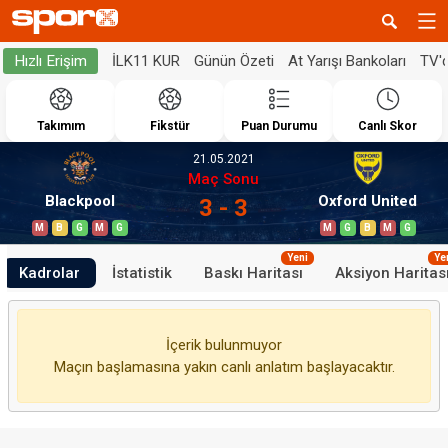
İLK11 KUR
Günün Özeti
At Yarışı Bankoları
TV'
Hızlı Erişim
Takımım
Fikstür
Puan Durumu
Canlı Skor
21.05.2021
Maç Sonu
Blackpool
Oxford United
3 - 3
M
B
G
M
G
M
G
B
M
G
Yeni
Ye
Kadrolar
İstatistik
Baskı Haritası
Aksiyon Haritas
İçerik bulunmuyor
Maçın başlamasına yakın canlı anlatım başlayacaktır.