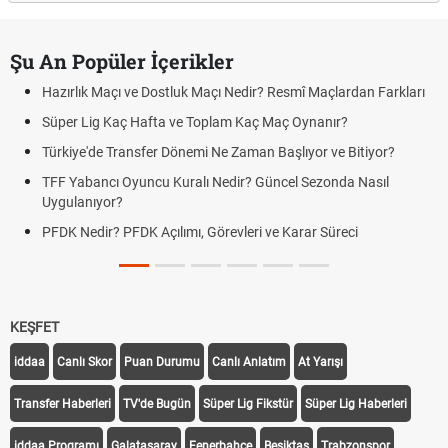
Şu An Popüler İçerikler
Hazırlık Maçı ve Dostluk Maçı Nedir? Resmî Maçlardan Farkları
Süper Lig Kaç Hafta ve Toplam Kaç Maç Oynanır?
Türkiye'de Transfer Dönemi Ne Zaman Başlıyor ve Bitiyor?
TFF Yabancı Oyuncu Kuralı Nedir? Güncel Sezonda Nasıl
Uygulanıyor?
PFDK Nedir? PFDK Açılımı, Görevleri ve Karar Süreci
KEŞFET
iddaa
Canlı Skor
Puan Durumu
Canlı Anlatım
At Yarışı
Transfer Haberleri
TV'de Bugün
Süper Lig Fikstür
Süper Lig Haberleri
iddaa Programı
Galatasaray
Fenerbahçe
Beşiktaş
Trabzonspor