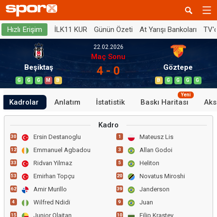
İLK11 KUR
Günün Özeti
At Yarışı Bankoları
TV'
Hızlı Erişim
22.02.2026
Maç Sonu
Beşiktaş
Göztepe
4 - 0
G
G
G
M
B
B
G
G
G
G
Yeni
Kadrolar
Anlatım
İstatistik
Baskı Haritası
Aks
Kadro
Ersin Destanoglu
Mateusz Lis
30
1
Emmanuel Agbadou
Allan Godoi
12
3
Ridvan Yilmaz
Heliton
33
5
Emirhan Topçu
Novatus Miroshi
53
20
Amir Murillo
Janderson
62
39
Wilfred Ndidi
Juan
4
9
Junior Olaitan
Filip Krastev
15
10