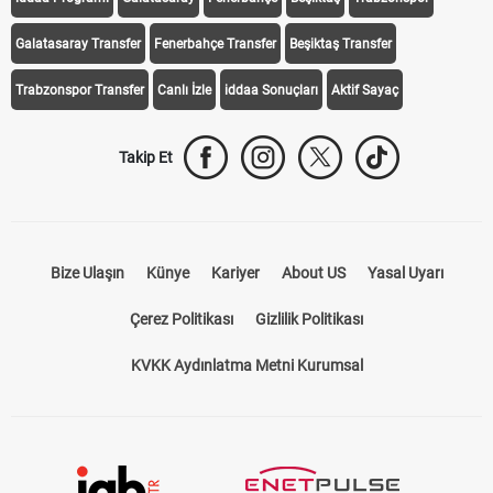
Galatasaray Transfer
Fenerbahçe Transfer
Beşiktaş Transfer
Trabzonspor Transfer
Canlı İzle
iddaa Sonuçları
Aktif Sayaç
Takip Et
Bize Ulaşın
Künye
Kariyer
About US
Yasal Uyarı
Çerez Politikası
Gizlilik Politikası
KVKK Aydınlatma Metni Kurumsal