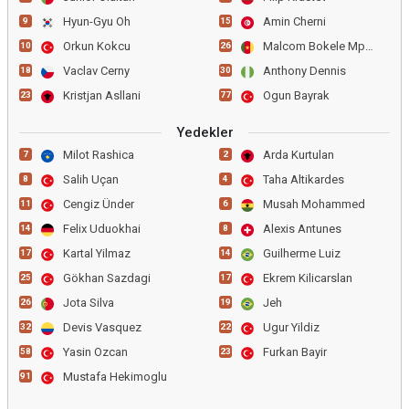
Hyun-Gyu Oh
Amin Cherni
9
15
Orkun Kokcu
Malcom Bokele Mputu
10
26
Vaclav Cerny
Anthony Dennis
18
30
Kristjan Asllani
Ogun Bayrak
23
77
Yedekler
Milot Rashica
Arda Kurtulan
7
2
Salih Uçan
Taha Altikardes
8
4
Cengiz Ünder
Musah Mohammed
11
6
Felix Uduokhai
Alexis Antunes
14
8
Kartal Yilmaz
Guilherme Luiz
17
14
Gökhan Sazdagi
Ekrem Kilicarslan
25
17
Jota Silva
Jeh
26
19
Devis Vasquez
Ugur Yildiz
32
22
Yasin Ozcan
Furkan Bayir
58
23
Mustafa Hekimoglu
91