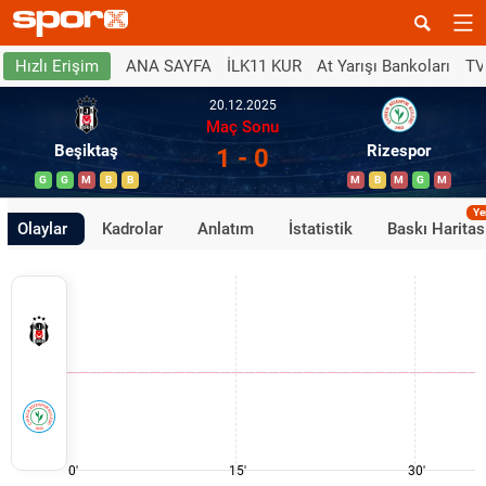
ANA SAYFA
İLK11 KUR
At Yarışı Bankoları
TV
Hızlı Erişim
20.12.2025
Maç Sonu
Beşiktaş
Rizespor
1 - 0
G
G
M
B
B
M
B
M
G
M
Ye
Olaylar
Kadrolar
Anlatım
İstatistik
Baskı Haritas
0'
15'
30'