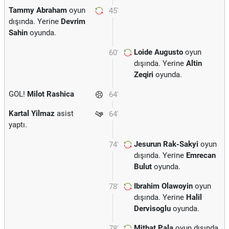
Tammy Abraham
oyun
45'
dışında. Yerine
Devrim
Sahin
oyunda.
Loide Augusto
oyun
60'
dışında. Yerine
Altin
Zeqiri
oyunda.
GOL!
Milot Rashica
64'
Kartal Yilmaz
asist
64'
yaptı.
Jesurun Rak-Sakyi
oyun
74'
dışında. Yerine
Emrecan
Bulut
oyunda.
Ibrahim Olawoyin
oyun
78'
dışında. Yerine
Halil
Dervisoglu
oyunda.
Mithat Pala
oyun dışında.
78'