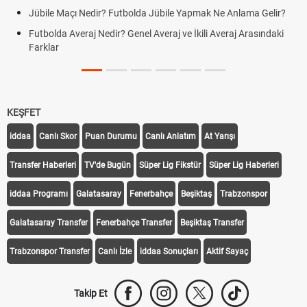
Jübile Maçı Nedir? Futbolda Jübile Yapmak Ne Anlama Gelir?
Futbolda Averaj Nedir? Genel Averaj ve İkili Averaj Arasındaki
Farklar
KEŞFET
iddaa
Canlı Skor
Puan Durumu
Canlı Anlatım
At Yarışı
Transfer Haberleri
TV'de Bugün
Süper Lig Fikstür
Süper Lig Haberleri
iddaa Programı
Galatasaray
Fenerbahçe
Beşiktaş
Trabzonspor
Galatasaray Transfer
Fenerbahçe Transfer
Beşiktaş Transfer
Trabzonspor Transfer
Canlı İzle
iddaa Sonuçları
Aktif Sayaç
Takip Et