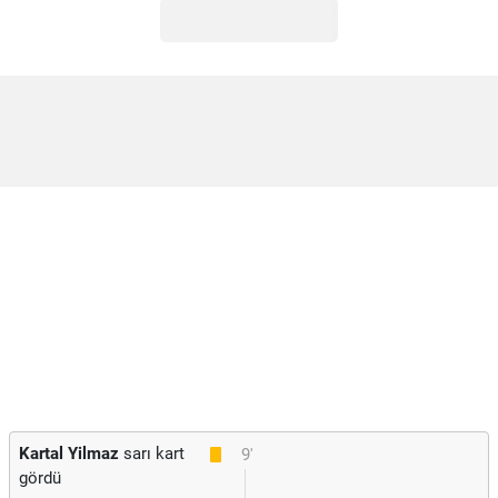
Kartal Yilmaz
sarı kart
9'
gördü