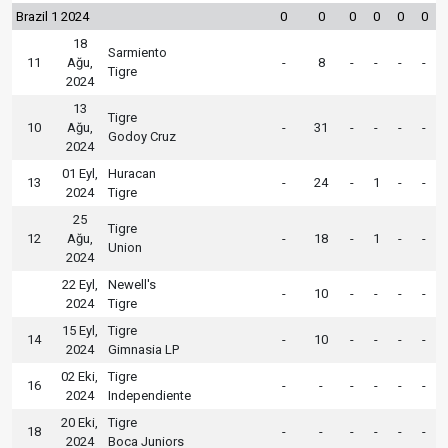
Brazil 1 2024
0
0
0
0
0
0
18
Sarmiento
11
Ağu,
-
8
-
-
-
-
Tigre
2024
13
Tigre
10
Ağu,
-
31
-
-
-
-
Godoy Cruz
2024
01 Eyl,
Huracan
13
-
24
-
1
-
-
2024
Tigre
25
Tigre
12
Ağu,
-
18
-
1
-
-
Union
2024
22 Eyl,
Newell's
-
10
-
-
-
-
2024
Tigre
15 Eyl,
Tigre
14
-
10
-
-
-
-
2024
Gimnasia LP
02 Eki,
Tigre
16
-
-
-
-
-
-
2024
Independiente
20 Eki,
Tigre
18
-
-
-
-
-
-
2024
Boca Juniors