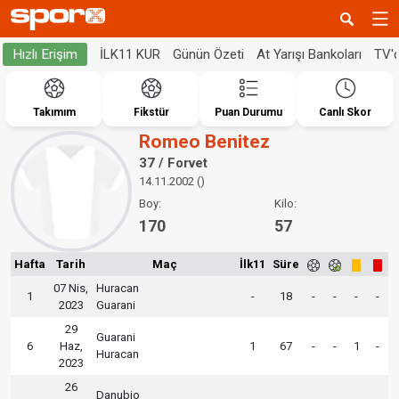
İLK11 KUR
Günün Özeti
At Yarışı Bankoları
TV'
Hızlı Erişim
Takımım
Fikstür
Puan Durumu
Canlı Skor
Romeo Benitez
37 / Forvet
14.11.2002 ()
Boy:
Kilo:
170
57
Hafta
Tarih
Maç
İlk11
Süre
07 Nis,
Huracan
1
-
18
-
-
-
-
2023
Guarani
29
Guarani
6
Haz,
1
67
-
-
1
-
Huracan
2023
26
Danubio