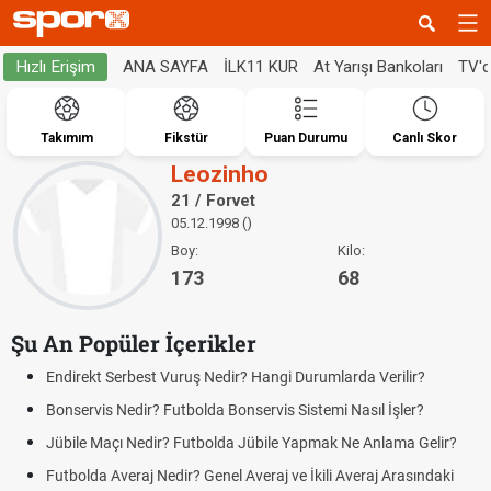
ANA SAYFA
İLK11 KUR
At Yarışı Bankoları
TV'
Hızlı Erişim
Takımım
Fikstür
Puan Durumu
Canlı Skor
Leozinho
21 / Forvet
05.12.1998 ()
Boy:
Kilo:
173
68
Şu An Popüler İçerikler
Endirekt Serbest Vuruş Nedir? Hangi Durumlarda Verilir?
Bonservis Nedir? Futbolda Bonservis Sistemi Nasıl İşler?
Jübile Maçı Nedir? Futbolda Jübile Yapmak Ne Anlama Gelir?
Futbolda Averaj Nedir? Genel Averaj ve İkili Averaj Arasındaki