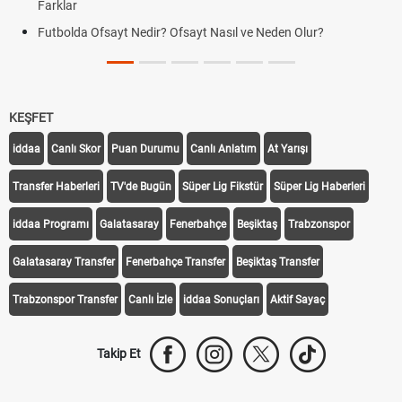
Farklar
Futbolda Ofsayt Nedir? Ofsayt Nasıl ve Neden Olur?
KEŞFET
iddaa
Canlı Skor
Puan Durumu
Canlı Anlatım
At Yarışı
Transfer Haberleri
TV'de Bugün
Süper Lig Fikstür
Süper Lig Haberleri
iddaa Programı
Galatasaray
Fenerbahçe
Beşiktaş
Trabzonspor
Galatasaray Transfer
Fenerbahçe Transfer
Beşiktaş Transfer
Trabzonspor Transfer
Canlı İzle
iddaa Sonuçları
Aktif Sayaç
Takip Et