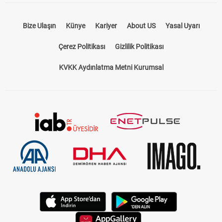
Bize Ulaşın
Künye
Kariyer
About US
Yasal Uyarı
Çerez Politikası
Gizlilik Politikası
KVKK Aydınlatma Metni Kurumsal