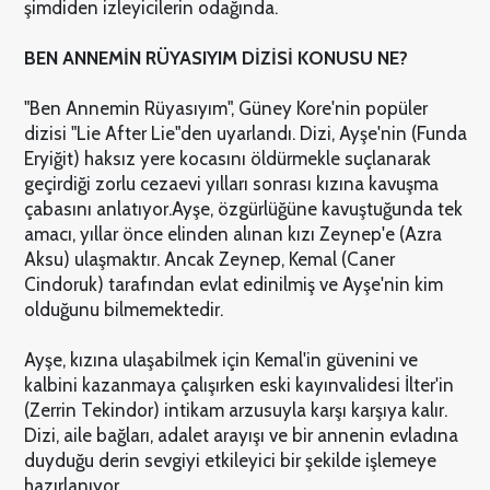
şimdiden izleyicilerin odağında.
BEN ANNEMİN RÜYASIYIM DİZİSİ KONUSU NE?
"Ben Annemin Rüyasıyım", Güney Kore'nin popüler
dizisi "Lie After Lie"den uyarlandı. Dizi, Ayşe'nin (Funda
Eryiğit) haksız yere kocasını öldürmekle suçlanarak
geçirdiği zorlu cezaevi yılları sonrası kızına kavuşma
çabasını anlatıyor.
Ayşe, özgürlüğüne kavuştuğunda tek
amacı, yıllar önce elinden alınan kızı Zeynep'e (Azra
Aksu) ulaşmaktır. Ancak Zeynep, Kemal (Caner
Cindoruk) tarafından evlat edinilmiş ve Ayşe'nin kim
olduğunu bilmemektedir.
Ayşe, kızına ulaşabilmek için Kemal'in güvenini ve
kalbini kazanmaya çalışırken eski kayınvalidesi İlter'in
(Zerrin Tekindor) intikam arzusuyla karşı karşıya kalır.
Dizi, aile bağları, adalet arayışı ve bir annenin evladına
duyduğu derin sevgiyi etkileyici bir şekilde işlemeye
hazırlanıyor.