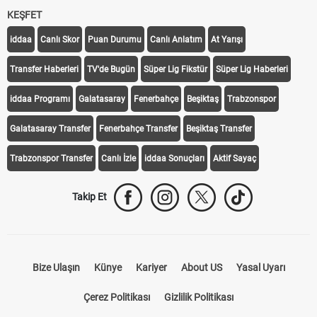
KEŞFET
iddaa
Canlı Skor
Puan Durumu
Canlı Anlatım
At Yarışı
Transfer Haberleri
TV'de Bugün
Süper Lig Fikstür
Süper Lig Haberleri
iddaa Programı
Galatasaray
Fenerbahçe
Beşiktaş
Trabzonspor
Galatasaray Transfer
Fenerbahçe Transfer
Beşiktaş Transfer
Trabzonspor Transfer
Canlı İzle
iddaa Sonuçları
Aktif Sayaç
Takip Et
Bize Ulaşın
Künye
Kariyer
About US
Yasal Uyarı
Çerez Politikası
Gizlilik Politikası