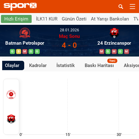
İLK11 KUR
Günün Özeti
At Yarışı Bankoları
TV
Hızlı Erişim
28.01.2026
Maç Sonu
Batman Petrolspor
24 Erzincanspor
4 - 0
G
B
M
G
G
M
G
M
G
M
Yeni
Olaylar
Kadrolar
İstatistik
Baskı Haritası
Aksiyon
0'
15'
30'