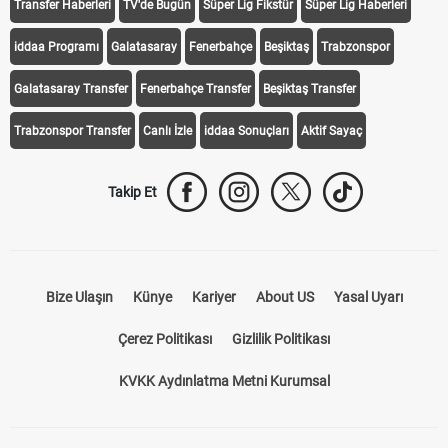
Transfer Haberleri
TV'de Bugün
Süper Lig Fikstür
Süper Lig Haberleri
iddaa Programı
Galatasaray
Fenerbahçe
Beşiktaş
Trabzonspor
Galatasaray Transfer
Fenerbahçe Transfer
Beşiktaş Transfer
Trabzonspor Transfer
Canlı İzle
iddaa Sonuçları
Aktif Sayaç
Takip Et
Bize Ulaşın
Künye
Kariyer
About US
Yasal Uyarı
Çerez Politikası
Gizlilik Politikası
KVKK Aydınlatma Metni Kurumsal