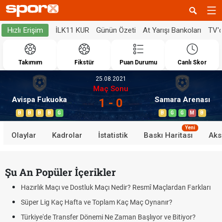
İLK11 KUR
Günün Özeti
At Yarışı Bankoları
TV'
Hızlı Erişim
Takımım
Fikstür
Puan Durumu
Canlı Skor
25.08.2021
Maç Sonu
Avispa Fukuoka
Samara Arenası
1 - 0
B
B
B
B
G
B
G
G
M
B
Yeni
Olaylar
Kadrolar
İstatistik
Baskı Haritası
Aks
Şu An Popüler İçerikler
Hazırlık Maçı ve Dostluk Maçı Nedir? Resmî Maçlardan Farkları
Süper Lig Kaç Hafta ve Toplam Kaç Maç Oynanır?
Türkiye'de Transfer Dönemi Ne Zaman Başlıyor ve Bitiyor?