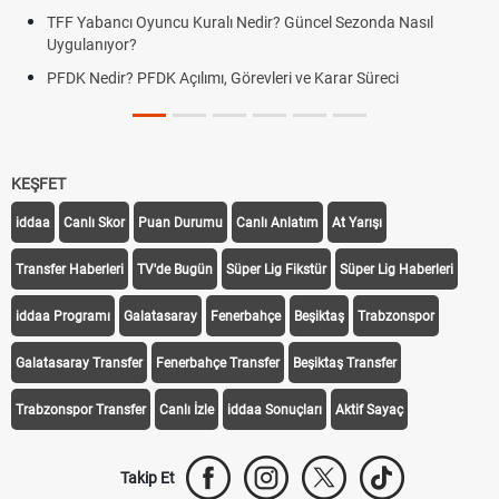
TFF Yabancı Oyuncu Kuralı Nedir? Güncel Sezonda Nasıl
Uygulanıyor?
PFDK Nedir? PFDK Açılımı, Görevleri ve Karar Süreci
KEŞFET
iddaa
Canlı Skor
Puan Durumu
Canlı Anlatım
At Yarışı
Transfer Haberleri
TV'de Bugün
Süper Lig Fikstür
Süper Lig Haberleri
iddaa Programı
Galatasaray
Fenerbahçe
Beşiktaş
Trabzonspor
Galatasaray Transfer
Fenerbahçe Transfer
Beşiktaş Transfer
Trabzonspor Transfer
Canlı İzle
iddaa Sonuçları
Aktif Sayaç
Takip Et