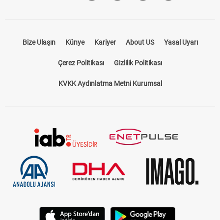
Bize Ulaşın
Künye
Kariyer
About US
Yasal Uyarı
Çerez Politikası
Gizlilik Politikası
KVKK Aydınlatma Metni Kurumsal