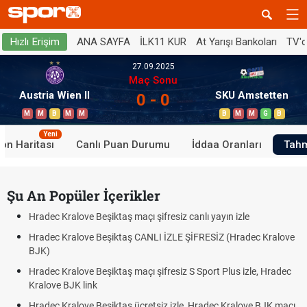
ANA SAYFA
İLK11 KUR
At Yarışı Bankoları
TV'
Hızlı Erişim
27.09.2025
Maç Sonu
Austria Wien II
SKU Amstetten
0 - 0
M
M
B
M
M
B
M
M
G
B
Yeni
on Haritası
Canlı Puan Durumu
İddaa Oranları
Tahm
Şu An Popüler İçerikler
Hradec Kralove Beşiktaş maçı şifresiz canlı yayın izle
Hradec Kralove Beşiktaş CANLI İZLE ŞİFRESİZ (Hradec Kralove
BJK)
Hradec Kralove Beşiktaş maçı şifresiz S Sport Plus izle, Hradec
Kralove BJK link
Hradec Kralove Beşiktaş ücretsiz izle, Hradec Kralove BJK maçı