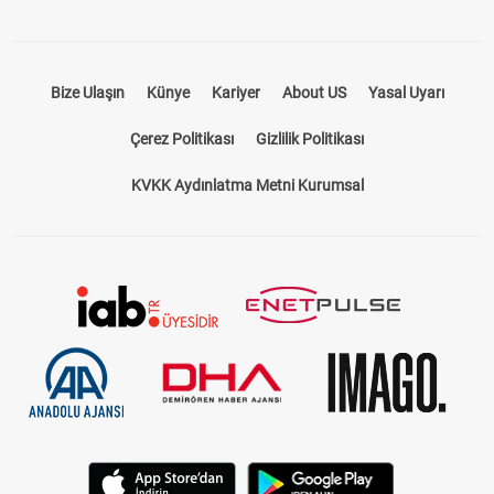
Bize Ulaşın
Künye
Kariyer
About US
Yasal Uyarı
Çerez Politikası
Gizlilik Politikası
KVKK Aydınlatma Metni Kurumsal