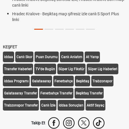
canlı linki
Hradec Kralove - Beşiktaş maçı şifresiz izle canlı S Sport Plus
linki
KEŞFET
iddaa
Canlı Skor
Puan Durumu
Canlı Anlatım
At Yarışı
Transfer Haberleri
TV'de Bugün
Süper Lig Fikstür
Süper Lig Haberleri
iddaa Programı
Galatasaray
Fenerbahçe
Beşiktaş
Trabzonspor
Galatasaray Transfer
Fenerbahçe Transfer
Beşiktaş Transfer
Trabzonspor Transfer
Canlı İzle
iddaa Sonuçları
Aktif Sayaç
Takip Et