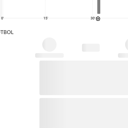
0'
15'
30'
UTBOL