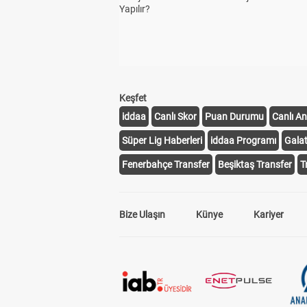
Yapılır?
Keşfet
iddaa
Canlı Skor
Puan Durumu
Canlı An
Süper Lig Haberleri
iddaa Programı
Gala
Fenerbahçe Transfer
Beşiktaş Transfer
T
Bize Ulaşın
Künye
Kariyer