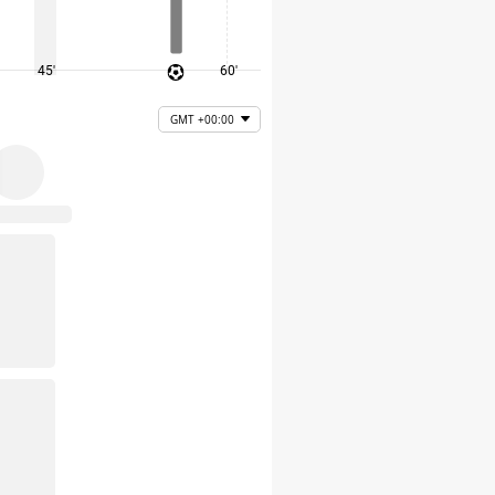
45'
60'
75'
GMT +00:00