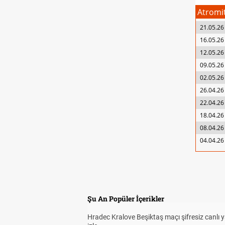
Atromi
21.05.26
16.05.26
12.05.26
09.05.26
02.05.26
26.04.26
22.04.26
18.04.26
08.04.26
04.04.26
Şu An Popüler İçerikler
Hradec Kralove Beşiktaş maçı şifresiz canlı 