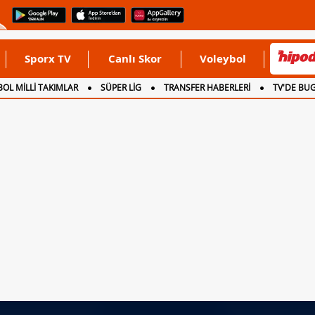
Sporx TV
Canlı Skor
Voleybol
OL MİLLİ TAKIMLAR
SÜPER LİG
TRANSFER HABERLERİ
TV'DE BU