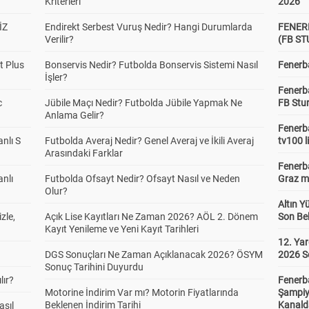
Kriterleri
2026
İZ
Endirekt Serbest Vuruş Nedir? Hangi Durumlarda
FENER
Verilir?
(FB S
t Plus
Bonservis Nedir? Futbolda Bonservis Sistemi Nasıl
Fenerba
İşler?
Fenerb
c
Jübile Maçı Nedir? Futbolda Jübile Yapmak Ne
FB Stu
Anlama Gelir?
Fenerba
anlı S
Futbolda Averaj Nedir? Genel Averaj ve İkili Averaj
tv100 l
Arasındaki Farklar
Fenerba
anlı
Futbolda Ofsayt Nedir? Ofsayt Nasıl ve Neden
Graz ma
Olur?
Altın Y
zle,
Açık Lise Kayıtları Ne Zaman 2026? AÖL 2. Dönem
Son Bek
Kayıt Yenileme ve Yeni Kayıt Tarihleri
12. Yar
DGS Sonuçları Ne Zaman Açıklanacak 2026? ÖSYM
2026 S
Sonuç Tarihini Duyurdu
lır?
Fenerb
Motorine İndirim Var mı? Motorin Fiyatlarında
Şampiy
Beklenen İndirim Tarihi
Kanald
asıl