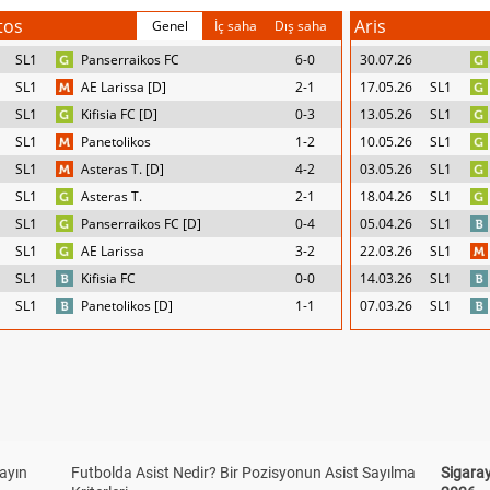
tos
Aris
Genel
İç saha
Dış saha
SL1
Panserraikos FC
6-0
30.07.26
SL1
AE Larissa [D]
2-1
17.05.26
SL1
SL1
Kifisia FC [D]
0-3
13.05.26
SL1
SL1
Panetolikos
1-2
10.05.26
SL1
SL1
Asteras T. [D]
4-2
03.05.26
SL1
SL1
Asteras T.
2-1
18.04.26
SL1
SL1
Panserraikos FC [D]
0-4
05.04.26
SL1
SL1
AE Larissa
3-2
22.03.26
SL1
SL1
Kifisia FC
0-0
14.03.26
SL1
SL1
Panetolikos [D]
1-1
07.03.26
SL1
yayın
Futbolda Asist Nedir? Bir Pozisyonun Asist Sayılma
Sigaray