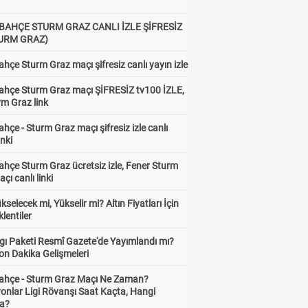
BAHÇE STURM GRAZ CANLI İZLE ŞİFRESİZ
TURM GRAZ)
hçe Sturm Graz maçı şifresiz canlı yayın izle
ahçe Sturm Graz maçı ŞİFRESİZ tv100 İZLE,
rm Graz link
hçe - Sturm Graz maçı şifresiz izle canlı
inki
hçe Sturm Graz ücretsiz izle, Fener Sturm
çı canlı linki
ükselecek mi, Yükselir mi? Altın Fiyatları İçin
lentiler
gı Paketi Resmî Gazete'de Yayımlandı mı?
on Dakika Gelişmeleri
ahçe - Sturm Graz Maçı Ne Zaman?
onlar Ligi Rövanşı Saat Kaçta, Hangi
a?