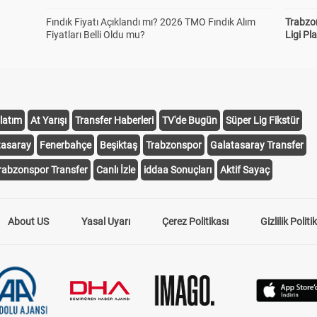
Fındık Fiyatı Açıklandı mı? 2026 TMO Fındık Alım
Trabzo
Fiyatları Belli Oldu mu?
Ligi Pla
latım
At Yarışı
Transfer Haberleri
TV'de Bugün
Süper Lig Fikstür
tasaray
Fenerbahçe
Beşiktaş
Trabzonspor
Galatasaray Transfer
rabzonspor Transfer
Canlı İzle
iddaa Sonuçları
Aktif Sayaç
About US
Yasal Uyarı
Çerez Politikası
Gizlilik Politi