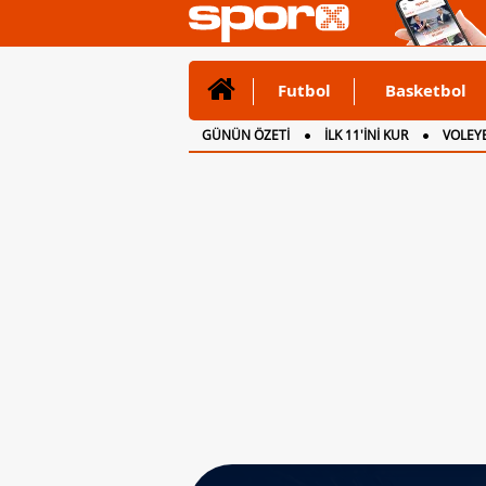
Futbol
Basketbol
GÜNÜN ÖZETİ
İLK 11'İNİ KUR
VOLEYB
CANLI ANLATIM
İNGİLTERE