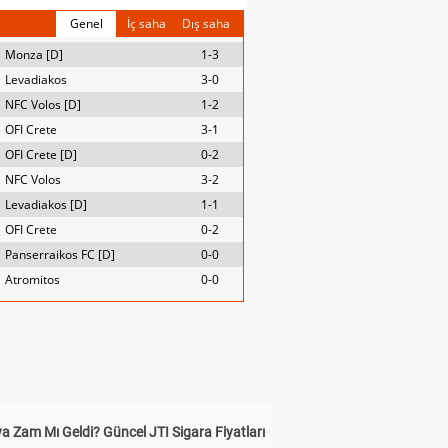
Genel
İç saha
Dış saha
Monza [D]
1-3
Levadiakos
3-0
NFC Volos [D]
1-2
OFI Crete
3-1
OFI Crete [D]
0-2
NFC Volos
3-2
Levadiakos [D]
1-1
OFI Crete
0-2
Panserraikos FC [D]
0-0
Atromitos
0-0
a Zam Mı Geldi? Güncel JTI Sigara Fiyatları